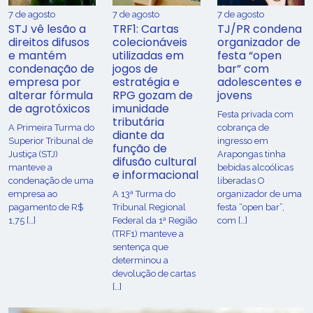
7 de agosto
7 de agosto
7 de agosto
STJ vê lesão a
TRF1: Cartas
TJ/PR condena
direitos difusos
colecionáveis
organizador de
e mantém
utilizadas em
festa “open
condenação de
jogos de
bar” com
empresa por
estratégia e
adolescentes e
alterar fórmula
RPG gozam de
jovens
de agrotóxicos
imunidade
Festa privada com
tributária
​A Primeira Turma do
cobrança de
diante da
Superior Tribunal de
ingresso em
função de
Justiça (STJ)
Arapongas tinha
difusão cultural
manteve a
bebidas alcoólicas
e informacional
condenação de uma
liberadas O
empresa ao
A 13ª Turma do
organizador de uma
pagamento de R$
Tribunal Regional
festa “open bar”,
1,75 […]
Federal da 1ª Região
com […]
(TRF1) manteve a
sentença que
determinou a
devolução de cartas
[…]