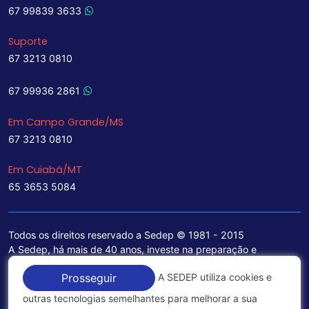
67 99839 3633
Suporte
67 3213 0810
67 99936 2861
Em Campo Grande/MS
67 3213 0810
Em Cuiabá/MT
65 3653 5084
Todos os direitos reservado a Sedep © 1981 - 2015
A Sedep, há mais de 40 anos, investe na preparação e
treinamento de funcionários e na aquisição de tecnologia de
A SEDEP utiliza cookies e
Prosseguir
ponta para a ampliação de seu portfólio de serviços voltados
para a área jurídica, que contemplam informações seguras e
outras tecnologias semelhantes para melhorar a sua
excelentes soluções empresariais.