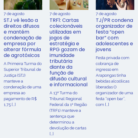
7 de agosto
7 de agosto
7 de agosto
STJ vê lesão a
TRF1: Cartas
TJ/PR condena
direitos difusos
colecionáveis
organizador de
e mantém
utilizadas em
festa “open
condenação de
jogos de
bar” com
empresa por
estratégia e
adolescentes e
alterar fórmula
RPG gozam de
jovens
de agrotóxicos
imunidade
Festa privada com
tributária
​A Primeira Turma do
cobrança de
diante da
Superior Tribunal de
ingresso em
função de
Justiça (STJ)
Arapongas tinha
difusão cultural
manteve a
bebidas alcoólicas
e informacional
condenação de uma
liberadas O
empresa ao
A 13ª Turma do
organizador de uma
pagamento de R$
Tribunal Regional
festa “open bar”,
1,75 […]
Federal da 1ª Região
com […]
(TRF1) manteve a
sentença que
determinou a
devolução de cartas
[…]