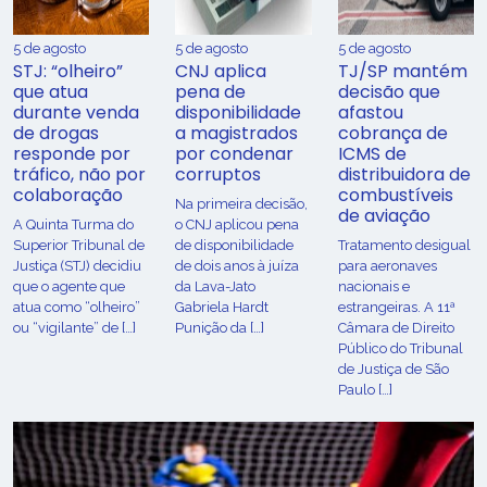
5 de agosto
5 de agosto
5 de agosto
STJ: “olheiro”
CNJ aplica
TJ/SP mantém
que atua
pena de
decisão que
durante venda
disponibilidade
afastou
de drogas
a magistrados
cobrança de
responde por
por condenar
ICMS de
tráfico, não por
corruptos
distribuidora de
colaboração
combustíveis
Na primeira decisão,
de aviação
A Quinta Turma do
o CNJ aplicou pena
Superior Tribunal de
de disponibilidade
Tratamento desigual
Justiça (STJ) decidiu
de dois anos à juíza
para aeronaves
que o agente que
da Lava-Jato
nacionais e
atua como “olheiro”
Gabriela Hardt
estrangeiras. A 11ª
ou “vigilante” de […]
Punição da […]
Câmara de Direito
Público do Tribunal
de Justiça de São
Paulo […]