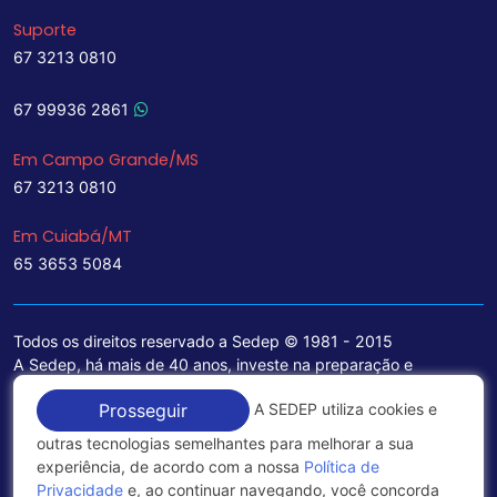
Suporte
67 3213 0810
67 99936 2861
Em Campo Grande/MS
67 3213 0810
Em Cuiabá/MT
65 3653 5084
Todos os direitos reservado a Sedep © 1981 - 2015
A Sedep, há mais de 40 anos, investe na preparação e
treinamento de funcionários e na aquisição de tecnologia de
A SEDEP utiliza cookies e
Prosseguir
ponta para a ampliação de seu portfólio de serviços voltados
para a área jurídica, que contemplam informações seguras e
outras tecnologias semelhantes para melhorar a sua
excelentes soluções empresariais.
experiência, de acordo com a nossa
Política de
Privacidade
e, ao continuar navegando, você concorda