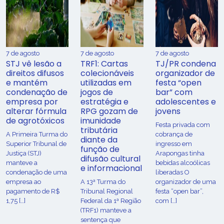
7 de agosto
7 de agosto
7 de agosto
STJ vê lesão a
TRF1: Cartas
TJ/PR condena
direitos difusos
colecionáveis
organizador de
e mantém
utilizadas em
festa “open
condenação de
jogos de
bar” com
empresa por
estratégia e
adolescentes e
alterar fórmula
RPG gozam de
jovens
de agrotóxicos
imunidade
Festa privada com
tributária
​A Primeira Turma do
cobrança de
diante da
Superior Tribunal de
ingresso em
função de
Justiça (STJ)
Arapongas tinha
difusão cultural
manteve a
bebidas alcoólicas
e informacional
condenação de uma
liberadas O
empresa ao
A 13ª Turma do
organizador de uma
pagamento de R$
Tribunal Regional
festa “open bar”,
1,75 […]
Federal da 1ª Região
com […]
(TRF1) manteve a
sentença que