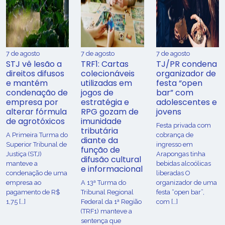
7 de agosto
7 de agosto
7 de agosto
STJ vê lesão a
TRF1: Cartas
TJ/PR condena
direitos difusos
colecionáveis
organizador de
e mantém
utilizadas em
festa “open
condenação de
jogos de
bar” com
empresa por
estratégia e
adolescentes e
alterar fórmula
RPG gozam de
jovens
de agrotóxicos
imunidade
Festa privada com
tributária
​A Primeira Turma do
cobrança de
diante da
Superior Tribunal de
ingresso em
função de
Justiça (STJ)
Arapongas tinha
difusão cultural
manteve a
bebidas alcoólicas
e informacional
condenação de uma
liberadas O
empresa ao
A 13ª Turma do
organizador de uma
pagamento de R$
Tribunal Regional
festa “open bar”,
1,75 […]
Federal da 1ª Região
com […]
(TRF1) manteve a
sentença que