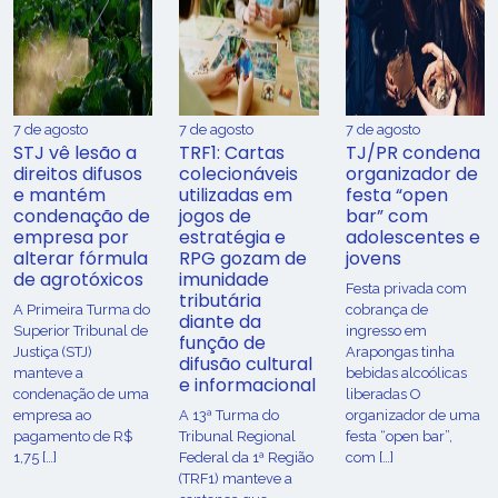
7 de agosto
7 de agosto
7 de agosto
STJ vê lesão a
TRF1: Cartas
TJ/PR condena
direitos difusos
colecionáveis
organizador de
e mantém
utilizadas em
festa “open
condenação de
jogos de
bar” com
empresa por
estratégia e
adolescentes e
alterar fórmula
RPG gozam de
jovens
de agrotóxicos
imunidade
Festa privada com
tributária
​A Primeira Turma do
cobrança de
diante da
Superior Tribunal de
ingresso em
função de
Justiça (STJ)
Arapongas tinha
difusão cultural
manteve a
bebidas alcoólicas
e informacional
condenação de uma
liberadas O
empresa ao
A 13ª Turma do
organizador de uma
pagamento de R$
Tribunal Regional
festa “open bar”,
1,75 […]
Federal da 1ª Região
com […]
(TRF1) manteve a