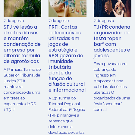
7 de agosto
7 de agosto
7 de agosto
STJ vê lesão a
TRF1: Cartas
TJ/PR condena
direitos difusos
colecionáveis
organizador de
e mantém
utilizadas em
festa “open
condenação de
jogos de
bar” com
empresa por
estratégia e
adolescentes e
alterar fórmula
RPG gozam de
jovens
de agrotóxicos
imunidade
Festa privada com
tributária
​A Primeira Turma do
cobrança de
diante da
Superior Tribunal de
ingresso em
função de
Justiça (STJ)
Arapongas tinha
difusão cultural
manteve a
bebidas alcoólicas
e informacional
condenação de uma
liberadas O
empresa ao
A 13ª Turma do
organizador de uma
pagamento de R$
Tribunal Regional
festa “open bar”,
1,75 […]
Federal da 1ª Região
com […]
(TRF1) manteve a
sentença que
determinou a
devolução de cartas