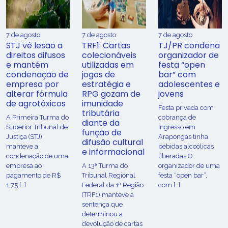
7 de agosto
7 de agosto
7 de agosto
STJ vê lesão a
TRF1: Cartas
TJ/PR condena
direitos difusos
colecionáveis
organizador de
e mantém
utilizadas em
festa “open
condenação de
jogos de
bar” com
empresa por
estratégia e
adolescentes e
alterar fórmula
RPG gozam de
jovens
de agrotóxicos
imunidade
Festa privada com
tributária
​A Primeira Turma do
cobrança de
diante da
Superior Tribunal de
ingresso em
função de
Justiça (STJ)
Arapongas tinha
difusão cultural
manteve a
bebidas alcoólicas
e informacional
condenação de uma
liberadas O
empresa ao
A 13ª Turma do
organizador de uma
pagamento de R$
Tribunal Regional
festa “open bar”,
1,75 […]
Federal da 1ª Região
com […]
(TRF1) manteve a
sentença que
determinou a
devolução de cartas