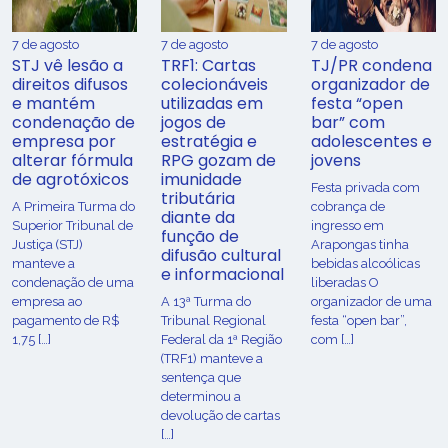
7 de agosto
7 de agosto
7 de agosto
STJ vê lesão a
TRF1: Cartas
TJ/PR condena
direitos difusos
colecionáveis
organizador de
e mantém
utilizadas em
festa “open
condenação de
jogos de
bar” com
empresa por
estratégia e
adolescentes e
alterar fórmula
RPG gozam de
jovens
de agrotóxicos
imunidade
Festa privada com
tributária
​A Primeira Turma do
cobrança de
diante da
Superior Tribunal de
ingresso em
função de
Justiça (STJ)
Arapongas tinha
difusão cultural
manteve a
bebidas alcoólicas
e informacional
condenação de uma
liberadas O
empresa ao
A 13ª Turma do
organizador de uma
pagamento de R$
Tribunal Regional
festa “open bar”,
1,75 […]
Federal da 1ª Região
com […]
(TRF1) manteve a
sentença que
determinou a
devolução de cartas
[…]