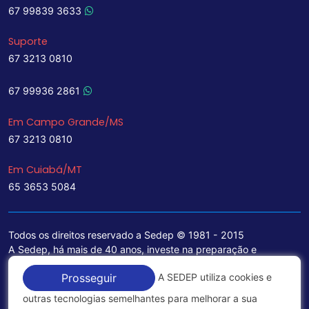
67 99839 3633
Suporte
67 3213 0810
67 99936 2861
Em Campo Grande/MS
67 3213 0810
Em Cuiabá/MT
65 3653 5084
Todos os direitos reservado a Sedep © 1981 - 2015
A Sedep, há mais de 40 anos, investe na preparação e
treinamento de funcionários e na aquisição de tecnologia de
A SEDEP utiliza cookies e
Prosseguir
ponta para a ampliação de seu portfólio de serviços voltados
para a área jurídica, que contemplam informações seguras e
outras tecnologias semelhantes para melhorar a sua
excelentes soluções empresariais.