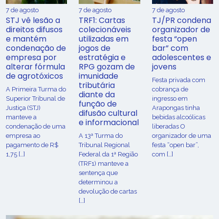
7 de agosto
7 de agosto
7 de agosto
STJ vê lesão a
TRF1: Cartas
TJ/PR condena
direitos difusos
colecionáveis
organizador de
e mantém
utilizadas em
festa “open
condenação de
jogos de
bar” com
empresa por
estratégia e
adolescentes e
alterar fórmula
RPG gozam de
jovens
de agrotóxicos
imunidade
Festa privada com
tributária
​A Primeira Turma do
cobrança de
diante da
Superior Tribunal de
ingresso em
função de
Justiça (STJ)
Arapongas tinha
difusão cultural
manteve a
bebidas alcoólicas
e informacional
condenação de uma
liberadas O
empresa ao
A 13ª Turma do
organizador de uma
pagamento de R$
Tribunal Regional
festa “open bar”,
1,75 […]
Federal da 1ª Região
com […]
(TRF1) manteve a
sentença que
determinou a
devolução de cartas
[…]