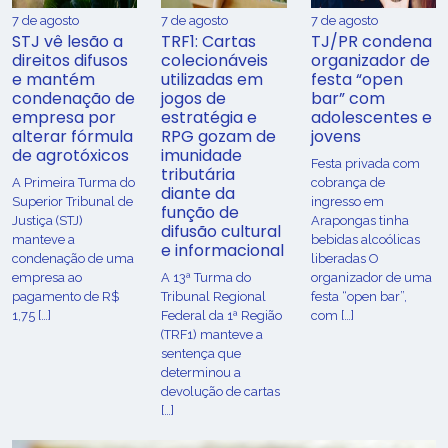
7 de agosto
7 de agosto
7 de agosto
STJ vê lesão a
TRF1: Cartas
TJ/PR condena
direitos difusos
colecionáveis
organizador de
e mantém
utilizadas em
festa “open
condenação de
jogos de
bar” com
empresa por
estratégia e
adolescentes e
alterar fórmula
RPG gozam de
jovens
de agrotóxicos
imunidade
Festa privada com
tributária
​A Primeira Turma do
cobrança de
diante da
Superior Tribunal de
ingresso em
função de
Justiça (STJ)
Arapongas tinha
difusão cultural
manteve a
bebidas alcoólicas
e informacional
condenação de uma
liberadas O
empresa ao
A 13ª Turma do
organizador de uma
pagamento de R$
Tribunal Regional
festa “open bar”,
1,75 […]
Federal da 1ª Região
com […]
(TRF1) manteve a
sentença que
determinou a
devolução de cartas
[…]