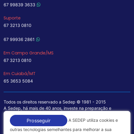
67 99839 3633
Suporte
67 3213 0810
67 99936 2861
Em Campo Grande/MS
67 3213 0810
Em Cuiabá/MT
65 3653 5084
Todos os direitos reservado a Sedep © 1981 - 2015
A Sedep, há mais de 40 anos, investe na preparação e
treinamento de funcionários e na aquisição de tecnologia de
A SEDEP utiliza cookies e
Prosseguir
ponta para a ampliação de seu portfólio de serviços voltados
para a área jurídica, que contemplam informações seguras e
outras tecnologias semelhantes para melhorar a sua
excelentes soluções empresariais.