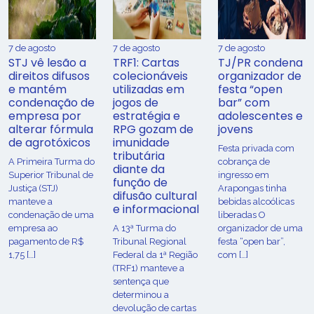
7 de agosto
7 de agosto
7 de agosto
STJ vê lesão a
TRF1: Cartas
TJ/PR condena
direitos difusos
colecionáveis
organizador de
e mantém
utilizadas em
festa “open
condenação de
jogos de
bar” com
empresa por
estratégia e
adolescentes e
alterar fórmula
RPG gozam de
jovens
de agrotóxicos
imunidade
Festa privada com
tributária
​A Primeira Turma do
cobrança de
diante da
Superior Tribunal de
ingresso em
função de
Justiça (STJ)
Arapongas tinha
difusão cultural
manteve a
bebidas alcoólicas
e informacional
condenação de uma
liberadas O
empresa ao
A 13ª Turma do
organizador de uma
pagamento de R$
Tribunal Regional
festa “open bar”,
1,75 […]
Federal da 1ª Região
com […]
(TRF1) manteve a
sentença que
determinou a
devolução de cartas