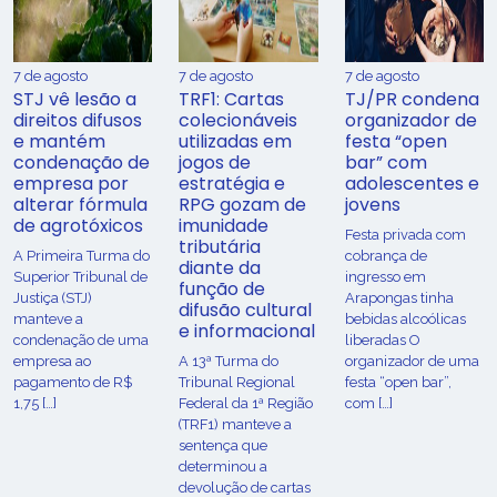
7 de agosto
7 de agosto
7 de agosto
STJ vê lesão a
TRF1: Cartas
TJ/PR condena
direitos difusos
colecionáveis
organizador de
e mantém
utilizadas em
festa “open
condenação de
jogos de
bar” com
empresa por
estratégia e
adolescentes e
alterar fórmula
RPG gozam de
jovens
de agrotóxicos
imunidade
Festa privada com
tributária
​A Primeira Turma do
cobrança de
diante da
Superior Tribunal de
ingresso em
função de
Justiça (STJ)
Arapongas tinha
difusão cultural
manteve a
bebidas alcoólicas
e informacional
condenação de uma
liberadas O
empresa ao
A 13ª Turma do
organizador de uma
pagamento de R$
Tribunal Regional
festa “open bar”,
1,75 […]
Federal da 1ª Região
com […]
(TRF1) manteve a
sentença que
determinou a
devolução de cartas