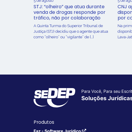
5 de agosto
5 de ago
STJ: “olheiro” que atua durante
CNJ a
venda de drogas responde por
dispon
tráfico, não por colaboração
por c
A Quinta Turma do Superior Tribunal de
Na prime
Justiça (STJ) decidiu que o agente que atua
disponib
como “olheiro” ou “vigilante” de […]
Lava-Jat
Para Você, Para seu Escrit
Soluções Jurídica
Produtos
Faz - Software Jurídico