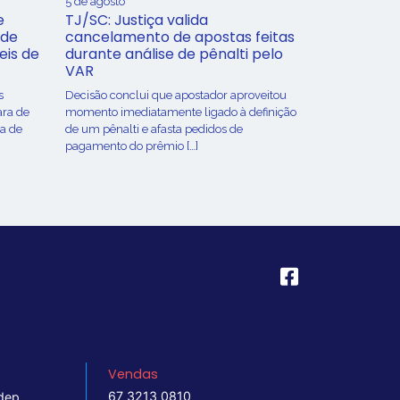
5 de agosto
e
TJ/SC: Justiça valida
 de
cancelamento de apostas feitas
eis de
durante análise de pênalti pelo
VAR
s
Decisão conclui que apostador aproveitou
ara de
momento imediatamente ligado à definição
ça de
de um pênalti e afasta pedidos de
pagamento do prêmio […]
Vendas
67 3213 0810
dep