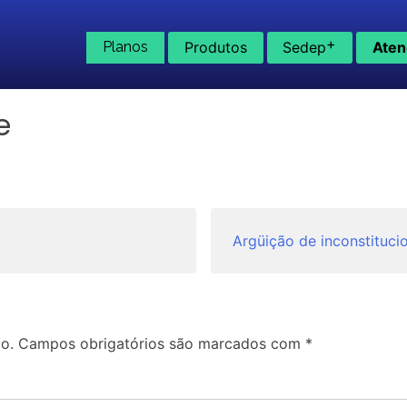
+
Planos
Produtos
Sedep
Aten
e
Argüição de inconstituci
o.
Campos obrigatórios são marcados com
*