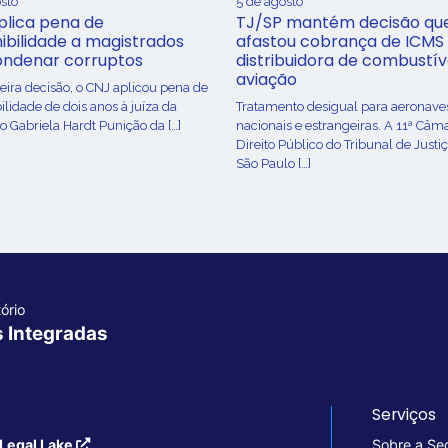
sto
5 de agosto
plica pena de
TJ/SP mantém decisão qu
ibilidade a magistrados
afastou cobrança de ICMS
ondenar corruptos
distribuidora de combustív
aviação
ira decisão, o CNJ aplicou pena de
ilidade de dois anos à juíza da
Tratamento desigual para aeronave
o Gabriela Hardt Punição da […]
nacionais e estrangeiras. A 11ª Câm
Direito Público do Tribunal de Justi
São Paulo […]
ório
s Integradas
Serviços
Legal Lake
Sobre a Se