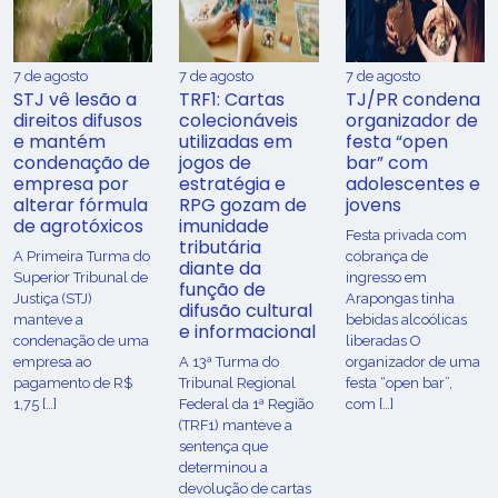
7 de agosto
7 de agosto
7 de agosto
STJ vê lesão a
TRF1: Cartas
TJ/PR condena
direitos difusos
colecionáveis
organizador de
e mantém
utilizadas em
festa “open
condenação de
jogos de
bar” com
empresa por
estratégia e
adolescentes e
alterar fórmula
RPG gozam de
jovens
de agrotóxicos
imunidade
Festa privada com
tributária
​A Primeira Turma do
cobrança de
diante da
Superior Tribunal de
ingresso em
função de
Justiça (STJ)
Arapongas tinha
difusão cultural
manteve a
bebidas alcoólicas
e informacional
condenação de uma
liberadas O
empresa ao
A 13ª Turma do
organizador de uma
pagamento de R$
Tribunal Regional
festa “open bar”,
1,75 […]
Federal da 1ª Região
com […]
(TRF1) manteve a
sentença que
determinou a
devolução de cartas