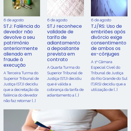
6 de agosto
6 de agosto
6 de agosto
STJ: Falência do
STJ reconhece
TJ/RS: Uso de
devedor não
validade de
embriões após
devolve a seu
tarifa de
divórcio exige
patrimônio
adiantamento
consentimento
anteriormente
a depositante
de ambos os
alienado em
prevista em
ex-cônjuges
fraude à
contrato
A 1ª Câmara
execução
A Quarta Turma do
Especial Cível do
A Terceira Turma do
Superior Tribunal de
Tribunal de Justiça
Superior Tribunal de
Justiça (STJ) decidiu
do Rio Grande do Sul
Justiça (STJ) decidiu
que é válida a
(TJRS) decidiu que a
que a decretação da
cobrança da tarifa de
utilização de […]
falência do devedor
adiantamento a […]
não faz retornar […]