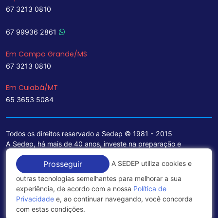
67 3213 0810
67 99936 2861
Em Campo Grande/MS
67 3213 0810
Em Cuiabá/MT
65 3653 5084
Todos os direitos reservado a Sedep © 1981 - 2015
A Sedep, há mais de 40 anos, investe na preparação e
treinamento de funcionários e na aquisição de tecnologia de
A SEDEP utiliza cookies e
Prosseguir
ponta para a ampliação de seu portfólio de serviços voltados
para a área jurídica, que contemplam informações seguras e
outras tecnologias semelhantes para melhorar a sua
excelentes soluções empresariais.
experiência, de acordo com a nossa
Política de
Privacidade
e, ao continuar navegando, você concorda
Política de Privacidade
com estas condições.