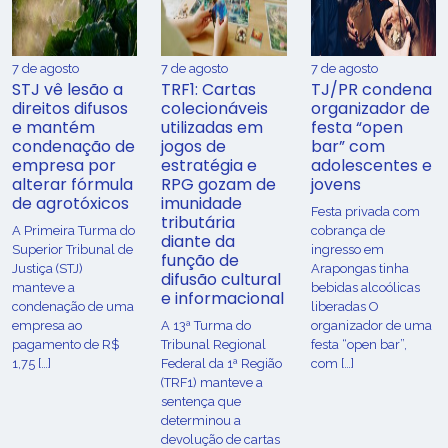
7 de agosto
7 de agosto
7 de agosto
STJ vê lesão a
TRF1: Cartas
TJ/PR condena
direitos difusos
colecionáveis
organizador de
e mantém
utilizadas em
festa “open
condenação de
jogos de
bar” com
empresa por
estratégia e
adolescentes e
alterar fórmula
RPG gozam de
jovens
de agrotóxicos
imunidade
Festa privada com
tributária
​A Primeira Turma do
cobrança de
diante da
Superior Tribunal de
ingresso em
função de
Justiça (STJ)
Arapongas tinha
difusão cultural
manteve a
bebidas alcoólicas
e informacional
condenação de uma
liberadas O
empresa ao
A 13ª Turma do
organizador de uma
pagamento de R$
Tribunal Regional
festa “open bar”,
1,75 […]
Federal da 1ª Região
com […]
(TRF1) manteve a
sentença que
determinou a
devolução de cartas