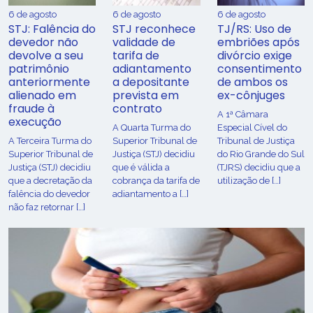
6 de agosto
6 de agosto
6 de agosto
STJ: Falência do
STJ reconhece
TJ/RS: Uso de
devedor não
validade de
embriões após
devolve a seu
tarifa de
divórcio exige
patrimônio
adiantamento
consentimento
anteriormente
a depositante
de ambos os
alienado em
prevista em
ex-cônjuges
fraude à
contrato
A 1ª Câmara
execução
A Quarta Turma do
Especial Cível do
A Terceira Turma do
Superior Tribunal de
Tribunal de Justiça
Superior Tribunal de
Justiça (STJ) decidiu
do Rio Grande do Sul
Justiça (STJ) decidiu
que é válida a
(TJRS) decidiu que a
que a decretação da
cobrança da tarifa de
utilização de […]
falência do devedor
adiantamento a […]
não faz retornar […]