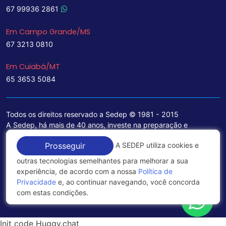
67 99936 2861
Em Campo Grande/MS
67 3213 0810
Em Cuiabá/MT
65 3653 5084
Todos os direitos reservado a Sedep © 1981 - 2015
A Sedep, há mais de 40 anos, investe na preparação e
treinamento de funcionários e na aquisição de tecnologia de
A SEDEP utiliza cookies e
Prosseguir
ponta para a ampliação de seu portfólio de serviços voltados
para a área jurídica, que contemplam informações seguras e
outras tecnologias semelhantes para melhorar a sua
excelentes soluções empresariais.
experiência, de acordo com a nossa
Política de
Privacidade
e, ao continuar navegando, você concorda
Política de Privacidade
com estas condições.
Init code Huggy.chat