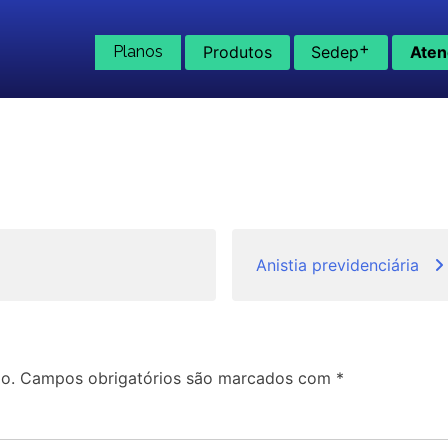
+
Planos
Produtos
Sedep
Aten
Anistia previdenciária
o.
Campos obrigatórios são marcados com
*