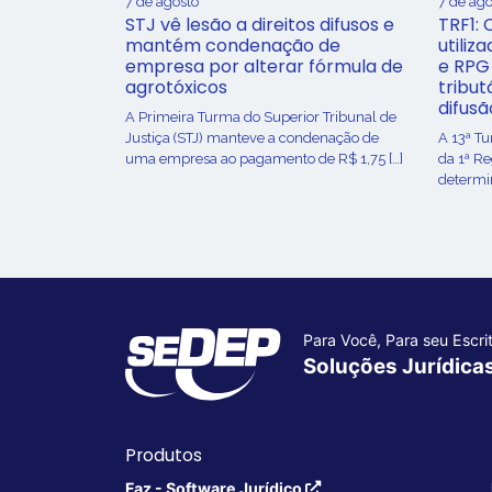
7 de agosto
7 de ago
STJ vê lesão a direitos difusos e
TRF1: 
mantém condenação de
utiliz
empresa por alterar fórmula de
e RPG
agrotóxicos
tribut
difusã
​A Primeira Turma do Superior Tribunal de
Justiça (STJ) manteve a condenação de
A 13ª T
uma empresa ao pagamento de R$ 1,75 […]
da 1ª R
determin
Para Você, Para seu Escrit
Soluções Jurídica
Produtos
Faz - Software Jurídico