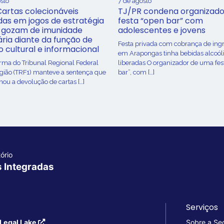
sto
7 de agosto
Cartas colecionáveis
TJ/PR condena organizado
adas em jogos de estratégia
festa “open bar” com
 gozam de imunidade
adolescentes e jovens
ária diante da função de
Festa privada com cobrança de ing
o cultural e informacional
em Arapongas tinha bebidas alcoól
urma do Tribunal Regional Federal
liberadas O organizador de uma fes
egião (TRF1) manteve a sentença que
bar”, com […]
ou a devolução de cartas […]
ório
s Integradas
Serviços
Legal Lake
Sobre a Se