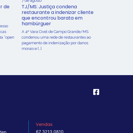
7 de agosto
r de
TJ/MS: Justiça condena
restaurante a indenizar cliente
que encontrou barata em
hambúrguer
resso
icas
A 4ª Vara Cível de Campo Grande/MS
ta “open
condenou uma rede de restaurantes ao
pagamento de indenização por danos
morais e […]
Vendas
67 3213 0810
dep