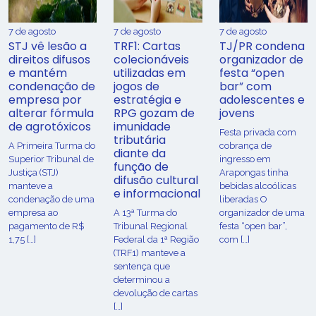
7 de agosto
7 de agosto
7 de agosto
STJ vê lesão a
TRF1: Cartas
TJ/PR condena
direitos difusos
colecionáveis
organizador de
e mantém
utilizadas em
festa “open
condenação de
jogos de
bar” com
empresa por
estratégia e
adolescentes e
alterar fórmula
RPG gozam de
jovens
de agrotóxicos
imunidade
Festa privada com
tributária
​A Primeira Turma do
cobrança de
diante da
Superior Tribunal de
ingresso em
função de
Justiça (STJ)
Arapongas tinha
difusão cultural
manteve a
bebidas alcoólicas
e informacional
condenação de uma
liberadas O
empresa ao
A 13ª Turma do
organizador de uma
pagamento de R$
Tribunal Regional
festa “open bar”,
1,75 […]
Federal da 1ª Região
com […]
(TRF1) manteve a
sentença que
determinou a
devolução de cartas
[…]