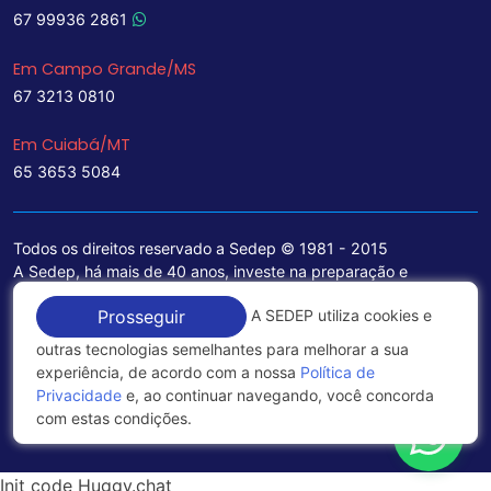
67 99936 2861
Em Campo Grande/MS
67 3213 0810
Em Cuiabá/MT
65 3653 5084
Todos os direitos reservado a Sedep © 1981 - 2015
A Sedep, há mais de 40 anos, investe na preparação e
treinamento de funcionários e na aquisição de tecnologia de
A SEDEP utiliza cookies e
Prosseguir
ponta para a ampliação de seu portfólio de serviços voltados
para a área jurídica, que contemplam informações seguras e
outras tecnologias semelhantes para melhorar a sua
excelentes soluções empresariais.
experiência, de acordo com a nossa
Política de
Privacidade
e, ao continuar navegando, você concorda
Política de Privacidade
com estas condições.
Init code Huggy.chat