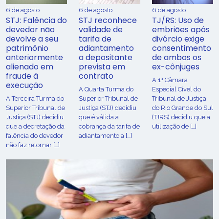
6 de agosto
6 de agosto
6 de agosto
STJ: Falência do
STJ reconhece
TJ/RS: Uso de
devedor não
validade de
embriões após
devolve a seu
tarifa de
divórcio exige
patrimônio
adiantamento
consentimento
anteriormente
a depositante
de ambos os
alienado em
prevista em
ex-cônjuges
fraude à
contrato
A 1ª Câmara
execução
A Quarta Turma do
Especial Cível do
A Terceira Turma do
Superior Tribunal de
Tribunal de Justiça
Superior Tribunal de
Justiça (STJ) decidiu
do Rio Grande do Sul
Justiça (STJ) decidiu
que é válida a
(TJRS) decidiu que a
que a decretação da
cobrança da tarifa de
utilização de […]
falência do devedor
adiantamento a […]
não faz retornar […]