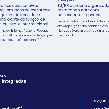
sto
7 de agosto
Cartas colecionáveis
TJ/PR condena organizado
adas em jogos de estratégia
festa “open bar” com
 gozam de imunidade
adolescentes e jovens
ária diante da função de
Festa privada com cobrança de ing
o cultural e informacional
em Arapongas tinha bebidas alcoól
urma do Tribunal Regional Federal
liberadas O organizador de uma fes
egião (TRF1) manteve a sentença que
bar”, com […]
ou a devolução de cartas […]
ório
s Integradas
Serviços
Legal Lake
Sobre a Se