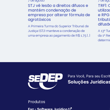
7 de agosto
7 de ago
STJ vê lesão a direitos difusos e
TRF1: 
mantém condenação de
utiliz
empresa por alterar fórmula de
e RPG
agrotóxicos
tribut
difusã
​A Primeira Turma do Superior Tribunal de
Justiça (STJ) manteve a condenação de
A 13ª T
uma empresa ao pagamento de R$ 1,75 […]
da 1ª R
determin
Para Você, Para seu Escrit
Soluções Jurídica
Produtos
Faz - Software Jurídico