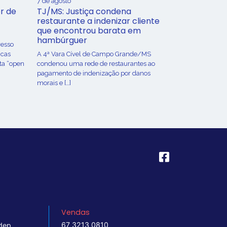
7 de agosto
r de
TJ/MS: Justiça condena
restaurante a indenizar cliente
que encontrou barata em
hambúrguer
resso
icas
A 4ª Vara Cível de Campo Grande/MS
ta “open
condenou uma rede de restaurantes ao
pagamento de indenização por danos
morais e […]
Vendas
67 3213 0810
dep