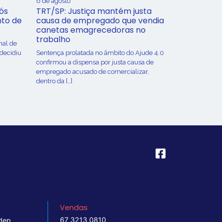
6 de agosto
ós
TRT/SP: Justiça mantém justa
nto de
causa de empregado que vendia
canetas emagrecedoras no
trabalho
nal de
 decidiu
Sentença prolatada no âmbito do Ajude 4.0
confirmou a dispensa por justa causa de
empregado acusado de comercializar,
dentro da […]
Vendas
67 3213 0810
dep