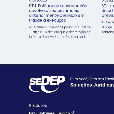
6 de agosto
6 de ag
STJ: Falência do devedor não
STJ re
devolve a seu patrimônio
de ad
anteriormente alienado em
previ
fraude à execução
A Quart
A Terceira Turma do Superior Tribunal de
Justiça 
Justiça (STJ) decidiu que a decretação da
cobrança
falência do devedor não faz retornar […]
Para Você, Para seu Escrit
Soluções Jurídica
Produtos
Faz - Software Jurídico