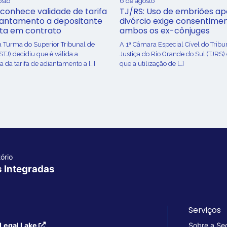
osto
6 de agosto
conhece validade de tarifa
TJ/RS: Uso de embriões ap
iantamento a depositante
divórcio exige consentime
sta em contrato
ambos os ex-cônjuges
a Turma do Superior Tribunal de
A 1ª Câmara Especial Cível do Tribu
(STJ) decidiu que é válida a
Justiça do Rio Grande do Sul (TJRS)
 da tarifa de adiantamento a […]
que a utilização de […]
ório
s Integradas
Serviços
Legal Lake
Sobre a Se