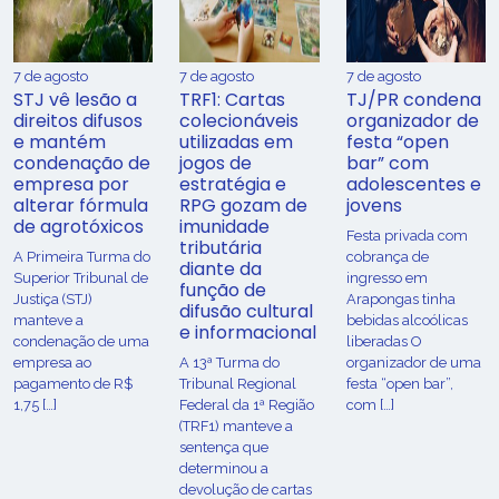
7 de agosto
7 de agosto
7 de agosto
STJ vê lesão a
TRF1: Cartas
TJ/PR condena
direitos difusos
colecionáveis
organizador de
e mantém
utilizadas em
festa “open
condenação de
jogos de
bar” com
empresa por
estratégia e
adolescentes e
alterar fórmula
RPG gozam de
jovens
de agrotóxicos
imunidade
Festa privada com
tributária
​A Primeira Turma do
cobrança de
diante da
Superior Tribunal de
ingresso em
função de
Justiça (STJ)
Arapongas tinha
difusão cultural
manteve a
bebidas alcoólicas
e informacional
condenação de uma
liberadas O
empresa ao
A 13ª Turma do
organizador de uma
pagamento de R$
Tribunal Regional
festa “open bar”,
1,75 […]
Federal da 1ª Região
com […]
(TRF1) manteve a
sentença que
determinou a
devolução de cartas