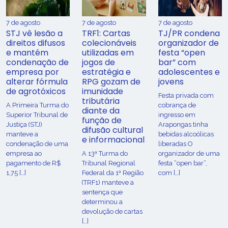
7 de agosto
7 de agosto
7 de agosto
STJ vê lesão a
TRF1: Cartas
TJ/PR condena
direitos difusos
colecionáveis
organizador de
e mantém
utilizadas em
festa “open
condenação de
jogos de
bar” com
empresa por
estratégia e
adolescentes e
alterar fórmula
RPG gozam de
jovens
de agrotóxicos
imunidade
Festa privada com
tributária
​A Primeira Turma do
cobrança de
diante da
Superior Tribunal de
ingresso em
função de
Justiça (STJ)
Arapongas tinha
difusão cultural
manteve a
bebidas alcoólicas
e informacional
condenação de uma
liberadas O
empresa ao
A 13ª Turma do
organizador de uma
pagamento de R$
Tribunal Regional
festa “open bar”,
1,75 […]
Federal da 1ª Região
com […]
(TRF1) manteve a
sentença que
determinou a
devolução de cartas
[…]