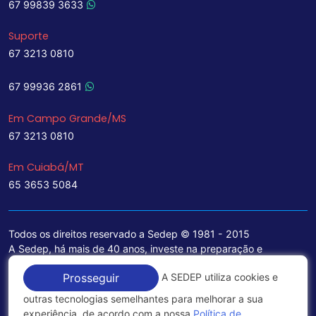
67 99839 3633
Suporte
67 3213 0810
67 99936 2861
Em Campo Grande/MS
67 3213 0810
Em Cuiabá/MT
65 3653 5084
Todos os direitos reservado a Sedep © 1981 - 2015
A Sedep, há mais de 40 anos, investe na preparação e
treinamento de funcionários e na aquisição de tecnologia de
A SEDEP utiliza cookies e
Prosseguir
ponta para a ampliação de seu portfólio de serviços voltados
para a área jurídica, que contemplam informações seguras e
outras tecnologias semelhantes para melhorar a sua
excelentes soluções empresariais.
experiência, de acordo com a nossa
Política de