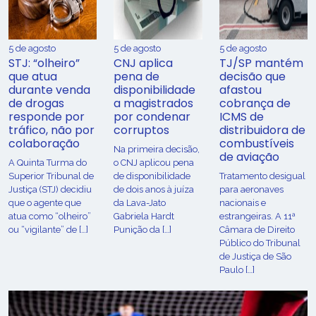
5 de agosto
5 de agosto
5 de agosto
STJ: “olheiro”
CNJ aplica
TJ/SP mantém
que atua
pena de
decisão que
durante venda
disponibilidade
afastou
de drogas
a magistrados
cobrança de
responde por
por condenar
ICMS de
tráfico, não por
corruptos
distribuidora de
colaboração
combustíveis
Na primeira decisão,
de aviação
A Quinta Turma do
o CNJ aplicou pena
Superior Tribunal de
de disponibilidade
Tratamento desigual
Justiça (STJ) decidiu
de dois anos à juíza
para aeronaves
que o agente que
da Lava-Jato
nacionais e
atua como “olheiro”
Gabriela Hardt
estrangeiras. A 11ª
ou “vigilante” de […]
Punição da […]
Câmara de Direito
Público do Tribunal
de Justiça de São
Paulo […]