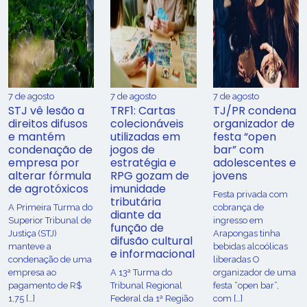
7 de agosto
7 de agosto
7 de agosto
STJ vê lesão a
TRF1: Cartas
TJ/PR condena
direitos difusos
colecionáveis
organizador de
e mantém
utilizadas em
festa “open
condenação de
jogos de
bar” com
empresa por
estratégia e
adolescentes e
alterar fórmula
RPG gozam de
jovens
de agrotóxicos
imunidade
Festa privada com
tributária
​A Primeira Turma do
cobrança de
diante da
Superior Tribunal de
ingresso em
função de
Justiça (STJ)
Arapongas tinha
difusão cultural
manteve a
bebidas alcoólicas
e informacional
condenação de uma
liberadas O
empresa ao
A 13ª Turma do
organizador de uma
pagamento de R$
Tribunal Regional
festa “open bar”,
1,75 […]
Federal da 1ª Região
com […]