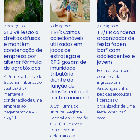
7 de agosto
7 de agosto
7 de agosto
STJ vê lesão a
TRF1: Cartas
TJ/PR condena
direitos difusos
colecionáveis
organizador de
e mantém
utilizadas em
festa “open
condenação de
jogos de
bar” com
empresa por
estratégia e
adolescentes e
alterar fórmula
RPG gozam de
jovens
de agrotóxicos
imunidade
Festa privada com
tributária
​A Primeira Turma do
cobrança de
diante da
Superior Tribunal de
ingresso em
função de
Justiça (STJ)
Arapongas tinha
difusão cultural
manteve a
bebidas alcoólicas
e informacional
condenação de uma
liberadas O
empresa ao
A 13ª Turma do
organizador de uma
pagamento de R$
Tribunal Regional
festa “open bar”,
1,75 […]
Federal da 1ª Região
com […]
(TRF1) manteve a
sentença que
determinou a