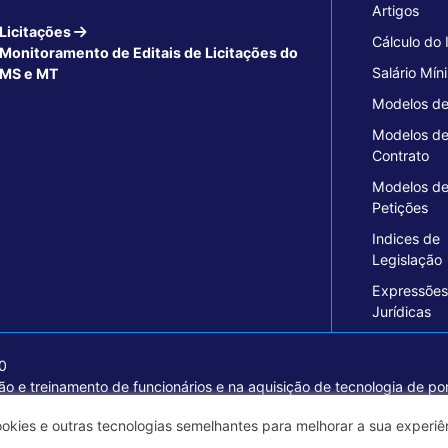
Artigos
Licitações
Cálculo do
Monitoramento de Editais de Licitações do
Salário Mín
MS e MT
Modelos de
Modelos d
Contrato
Modelos d
Petições
Indices de
Legislação
Expressões
Jurídicas
70
o e treinamento de funcionários e na aquisição de tecnologia de pon
ormações seguras e excelentes soluções empresariais.
ookies e outras tecnologias semelhantes para melhorar a sua experi