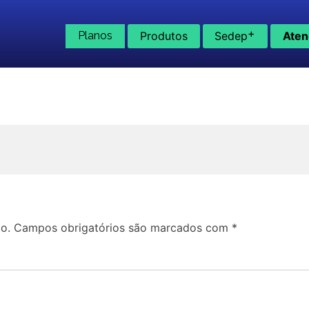
+
Planos
Produtos
Sedep
Aten
o.
Campos obrigatórios são marcados com
*