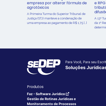
empresa por alterar fórmula de
e RPG
agrotóxicos
tribut
difusã
​A Primeira Turma do Superior Tribunal de
Justiça (STJ) manteve a condenação de
A 13ª T
uma empresa ao pagamento de R$ 1,75 […]
da 1ª R
determin
Para Você, Para seu Escrit
Soluções Jurídica
Produtos
Faz - Software Jurídico
Gestão de Rotinas Jurídicas e
Monitoramento de Processos