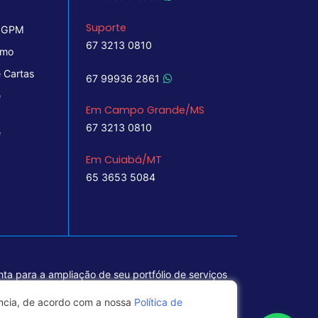
Suporte
 IGPM
67 3213 0810
imo
 Cartas
67 99936 2861
e
Em Campo Grande/MS
67 3213 0810
e
Em Cuiabá/MT
65 3653 5084
ta para a ampliação de seu portfólio de serviços
ência, de acordo com a nossa
Política de