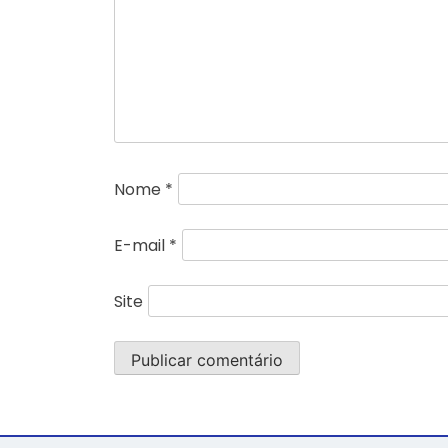
Nome
*
E-mail
*
Site