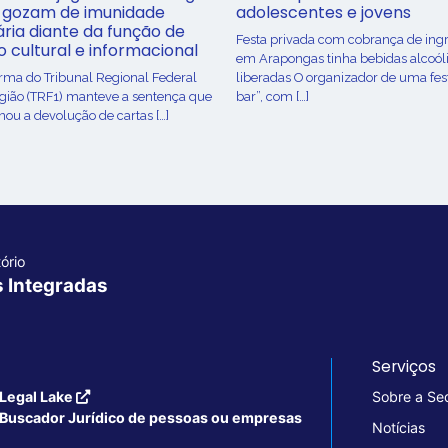
 gozam de imunidade
adolescentes e jovens
ária diante da função de
Festa privada com cobrança de ing
o cultural e informacional
em Arapongas tinha bebidas alcoól
urma do Tribunal Regional Federal
liberadas O organizador de uma fes
egião (TRF1) manteve a sentença que
bar”, com […]
ou a devolução de cartas […]
ório
s Integradas
Serviços
Legal Lake
Sobre a Se
Buscador Jurídico de pessoas ou empresas
Notícias