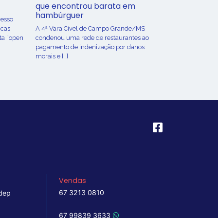
que encontrou barata em
hambúrguer
resso
icas
A 4ª Vara Cível de Campo Grande/MS
ta “open
condenou uma rede de restaurantes ao
pagamento de indenização por danos
morais e […]
Vendas
67 3213 0810
dep
67 99839 3633