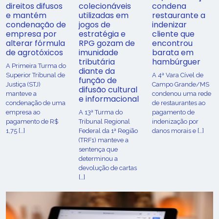
direitos difusos
colecionáveis
condena
e mantém
utilizadas em
restaurante a
condenação de
jogos de
indenizar
empresa por
estratégia e
cliente que
alterar fórmula
RPG gozam de
encontrou
de agrotóxicos
imunidade
barata em
tributária
hambúrguer
​A Primeira Turma do
diante da
Superior Tribunal de
A 4ª Vara Cível de
função de
Justiça (STJ)
Campo Grande/MS
difusão cultural
manteve a
condenou uma rede
e informacional
condenação de uma
de restaurantes ao
empresa ao
A 13ª Turma do
pagamento de
pagamento de R$
Tribunal Regional
indenização por
1,75 […]
Federal da 1ª Região
danos morais e […]
(TRF1) manteve a
sentença que
determinou a
devolução de cartas
[…]