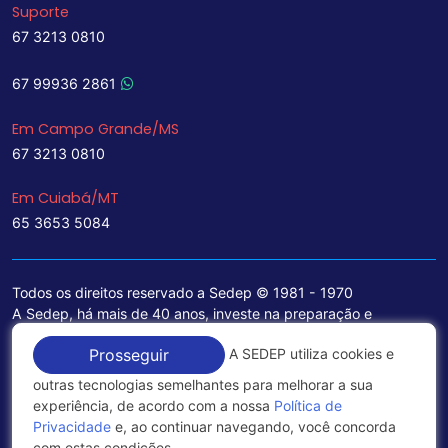
Suporte
67 3213 0810
67 99936 2861
Em Campo Grande/MS
67 3213 0810
Em Cuiabá/MT
65 3653 5084
Todos os direitos reservado a Sedep © 1981 - 1970
A Sedep, há mais de 40 anos, investe na preparação e
treinamento de funcionários e na aquisição de tecnologia de
A SEDEP utiliza cookies e
Prosseguir
ponta para a ampliação de seu portfólio de serviços voltados
para a área jurídica, que contemplam informações seguras e
outras tecnologias semelhantes para melhorar a sua
excelentes soluções empresariais.
experiência, de acordo com a nossa
Política de
Privacidade
e, ao continuar navegando, você concorda
Política de Privacidade
com estas condições.