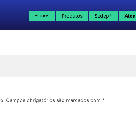
+
Planos
Produtos
Sedep
Aten
o.
Campos obrigatórios são marcados com
*