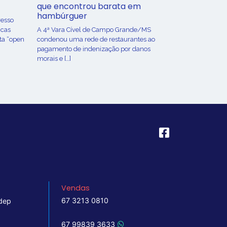
que encontrou barata em
hambúrguer
resso
icas
A 4ª Vara Cível de Campo Grande/MS
ta “open
condenou uma rede de restaurantes ao
pagamento de indenização por danos
morais e […]
Vendas
67 3213 0810
dep
67 99839 3633