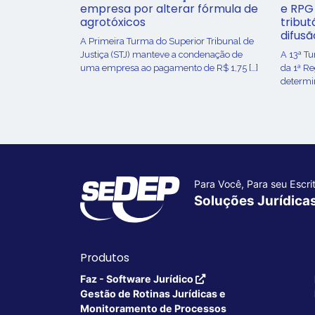
empresa por alterar fórmula de
e RPG
agrotóxicos
tribut
difusã
​A Primeira Turma do Superior Tribunal de
Justiça (STJ) manteve a condenação de
A 13ª T
uma empresa ao pagamento de R$ 1,75 […]
da 1ª R
determin
Para Você, Para seu Escrit
Soluções Jurídica
Produtos
Faz - Software Jurídico
Gestão de Rotinas Jurídicas e
Monitoramento de Processos