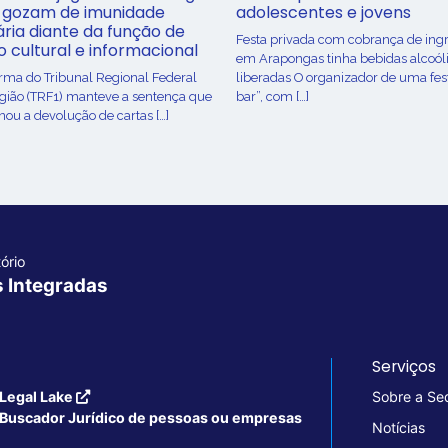
 gozam de imunidade
adolescentes e jovens
ária diante da função de
Festa privada com cobrança de ing
o cultural e informacional
em Arapongas tinha bebidas alcoól
urma do Tribunal Regional Federal
liberadas O organizador de uma fes
egião (TRF1) manteve a sentença que
bar”, com […]
ou a devolução de cartas […]
ório
s Integradas
Serviços
Legal Lake
Sobre a Se
Buscador Jurídico de pessoas ou empresas
Notícias