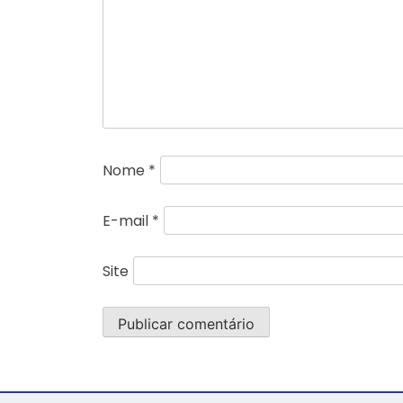
Nome
*
E-mail
*
Site