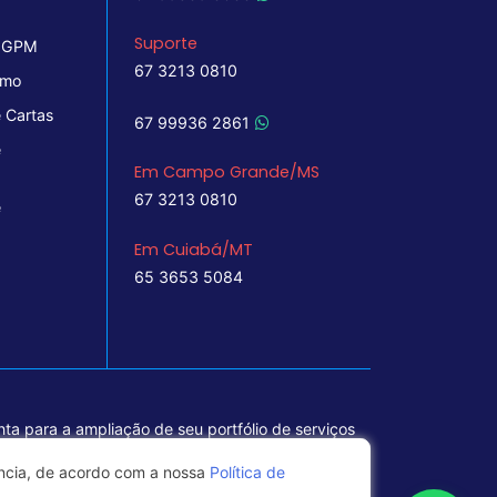
Suporte
 IGPM
67 3213 0810
imo
 Cartas
67 99936 2861
e
Em Campo Grande/MS
67 3213 0810
e
Em Cuiabá/MT
65 3653 5084
ta para a ampliação de seu portfólio de serviços
ência, de acordo com a nossa
Política de