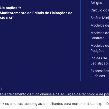
Artigos
Licitações
Cálculo do
Monitoramento de Editais de Licitações do
Salário Mín
MS e MT
Modelos de
Modelos d
Contrato
Modelos d
Petições
Indices de
Legislação
Expressões
Jurídicas
70
o e treinamento de funcionários e na aquisição de tecnologia de pon
ormações seguras e excelentes soluções empresariais.
ookies e outras tecnologias semelhantes para melhorar a sua experi