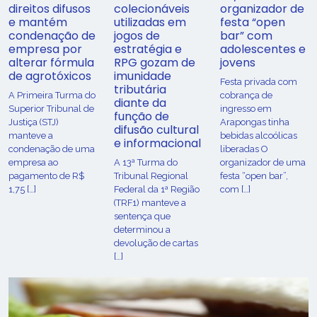
direitos difusos
colecionáveis
organizador de
e mantém
utilizadas em
festa “open
condenação de
jogos de
bar” com
empresa por
estratégia e
adolescentes e
alterar fórmula
RPG gozam de
jovens
de agrotóxicos
imunidade
Festa privada com
tributária
​A Primeira Turma do
cobrança de
diante da
Superior Tribunal de
ingresso em
função de
Justiça (STJ)
Arapongas tinha
difusão cultural
manteve a
bebidas alcoólicas
e informacional
condenação de uma
liberadas O
empresa ao
A 13ª Turma do
organizador de uma
pagamento de R$
Tribunal Regional
festa “open bar”,
1,75 […]
Federal da 1ª Região
com […]
(TRF1) manteve a
sentença que
determinou a
devolução de cartas
[…]