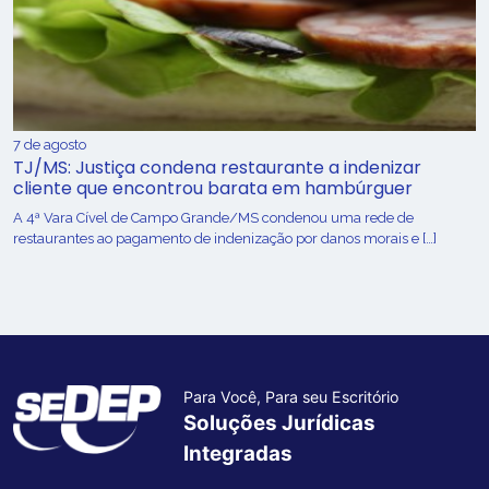
7 de agosto
TJ/MS: Justiça condena restaurante a indenizar
cliente que encontrou barata em hambúrguer
A 4ª Vara Cível de Campo Grande/MS condenou uma rede de
restaurantes ao pagamento de indenização por danos morais e […]
Para Você, Para seu Escritório
Soluções Jurídicas
Integradas