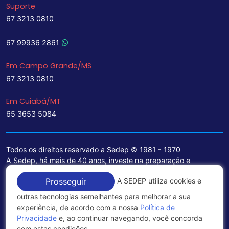
Suporte
67 3213 0810
67 99936 2861
Em Campo Grande/MS
67 3213 0810
Em Cuiabá/MT
65 3653 5084
Todos os direitos reservado a Sedep © 1981 - 1970
A Sedep, há mais de 40 anos, investe na preparação e
treinamento de funcionários e na aquisição de tecnologia de
A SEDEP utiliza cookies e
Prosseguir
ponta para a ampliação de seu portfólio de serviços voltados
para a área jurídica, que contemplam informações seguras e
outras tecnologias semelhantes para melhorar a sua
excelentes soluções empresariais.
experiência, de acordo com a nossa
Política de
Privacidade
e, ao continuar navegando, você concorda
Política de Privacidade
com estas condições.