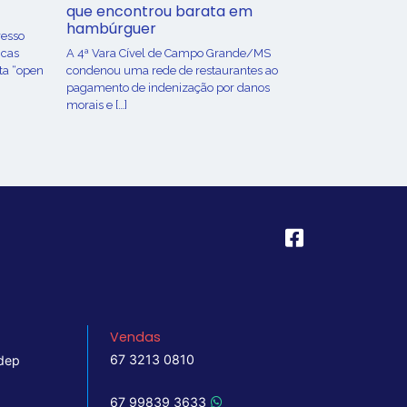
que encontrou barata em
hambúrguer
resso
icas
A 4ª Vara Cível de Campo Grande/MS
ta “open
condenou uma rede de restaurantes ao
pagamento de indenização por danos
morais e […]
Vendas
67 3213 0810
dep
67 99839 3633