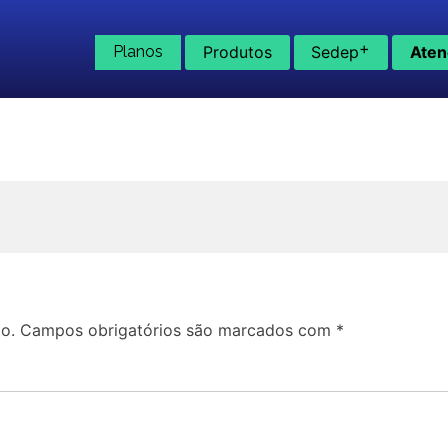
+
Planos
Produtos
Sedep
Aten
o.
Campos obrigatórios são marcados com
*