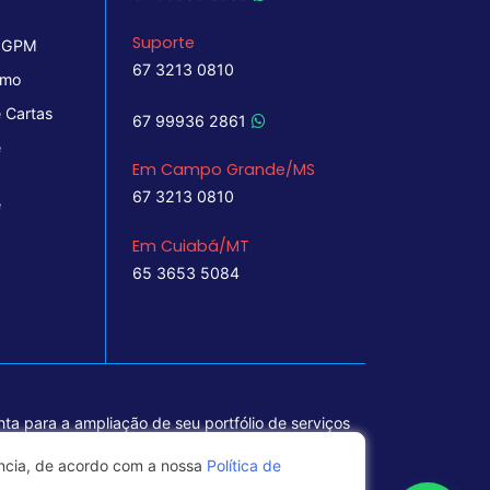
Suporte
 IGPM
67 3213 0810
imo
 Cartas
67 99936 2861
e
Em Campo Grande/MS
67 3213 0810
e
Em Cuiabá/MT
65 3653 5084
ta para a ampliação de seu portfólio de serviços
ência, de acordo com a nossa
Política de