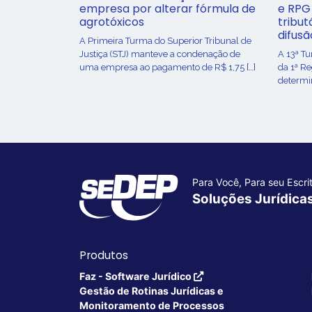
empresa por alterar fórmula de
e RPG
agrotóxicos
tribut
difusã
​A Primeira Turma do Superior Tribunal de
Justiça (STJ) manteve a condenação de
A 13ª T
uma empresa ao pagamento de R$ 1,75 […]
da 1ª R
determin
Para Você, Para seu Escrit
Soluções Jurídica
Produtos
Faz - Software Jurídico
Gestão de Rotinas Jurídicas e
Monitoramento de Processos