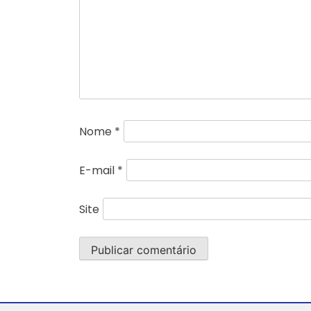
Nome
*
E-mail
*
Site