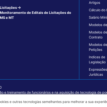
Artigos
Licitações
Cálculo do
Monitoramento de Editais de Licitações do
Salário Mín
MS e MT
Modelos de
Modelos d
Contrato
Modelos d
Petições
Indices de
Legislação
Expressões
Jurídicas
70
o e treinamento de funcionários e na aquisição de tecnologia de pon
ormações seguras e excelentes soluções empresariais.
ookies e outras tecnologias semelhantes para melhorar a sua experi