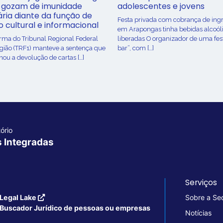
 gozam de imunidade
adolescentes e jovens
ária diante da função de
Festa privada com cobrança de ing
o cultural e informacional
em Arapongas tinha bebidas alcoól
urma do Tribunal Regional Federal
liberadas O organizador de uma fes
egião (TRF1) manteve a sentença que
bar”, com […]
ou a devolução de cartas […]
ório
s Integradas
Serviços
Legal Lake
Sobre a Se
Buscador Jurídico de pessoas ou empresas
Notícias