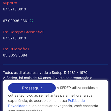
Suporte
67 3213 0810
67 99936 2861
Em Campo Grande/MS
67 3213 0810
Em Cuiabá/MT
65 3653 5084
Todos os direitos reservado a Sedep © 1981 - 1970
A Sedep, há mais de 40 anos, investe na preparação e
treinamento de funcionários e na aquisição de tecnologia de
A SEDEP utiliza cookies e
Prosseguir
ponta para a ampliação de seu portfólio de serviços voltados
para a área jurídica, que contemplam informações seguras e
outras tecnologias semelhantes para melhorar a sua
excelentes soluções empresariais.
experiência, de acordo com a nossa
Política de
Privacidade
e, ao continuar navegando, você concorda
Política de Privacidade
com estas condições.