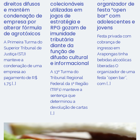
direitos difusos
colecionáveis
organizador de
e mantém
utilizadas em
festa “open
condenação de
jogos de
bar” com
empresa por
estratégia e
adolescentes e
alterar fórmula
RPG gozam de
jovens
de agrotóxicos
imunidade
Festa privada com
tributária
​A Primeira Turma do
cobrança de
diante da
Superior Tribunal de
ingresso em
função de
Justiça (STJ)
Arapongas tinha
difusão cultural
manteve a
bebidas alcoólicas
e informacional
condenação de uma
liberadas O
empresa ao
A 13ª Turma do
organizador de uma
pagamento de R$
Tribunal Regional
festa “open bar”,
1,75 […]
Federal da 1ª Região
com […]
(TRF1) manteve a
sentença que
determinou a
devolução de cartas
[…]