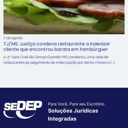
7 de agosto
TJ/MS: Justiça condena restaurante a indenizar
cliente que encontrou barata em hambúrguer
A 4ª Vara Cível de Campo Grande/MS condenou uma rede de
restaurantes ao pagamento de indenização por danos morais e […]
Para Você, Para seu Escritório
Soluções Jurídicas
Integradas