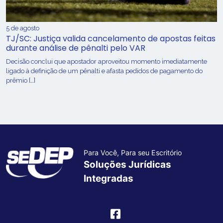
5 de agosto
TJ/SC: Justiça valida cancelamento de apostas feitas
durante análise de pênalti pelo VAR
Decisão conclui que apostador aproveitou momento imediatamente
ligado à definição de um pênalti e afasta pedidos de pagamento do
prêmio […]
Para Você, Para seu Escritório
Soluções Jurídicas
Integradas