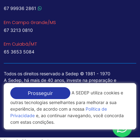
67 99936 2861
Em Campo Grande/MS
67 3213 0810
Em Cuiabá/MT
65 3653 5084
Todos os direitos reservado a Sedep © 1981 - 1970
A Sedep, há mais de 40 anos, investe na preparação e
treinamento de funcionários e na aquisição de tecnologia de
A SEDEP utiliza cookies e
Prosseguir
ponta para a ampliação de seu portfólio de serviços voltados
para a área jurídica, que contemplam informações seguras e
outras tecnologias semelhantes para melhorar a sua
excelentes soluções empresariais.
experiência, de acordo com a nossa
Política de
Privacidade
e, ao continuar navegando, você concorda
Política de Privacidade
com estas condições.