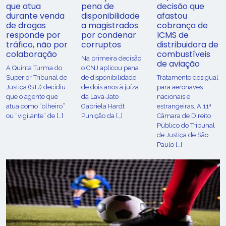
que atua
pena de
decisão que
durante venda
disponibilidade
afastou
de drogas
a magistrados
cobrança de
responde por
por condenar
ICMS de
tráfico, não por
corruptos
distribuidora de
colaboração
combustíveis
Na primeira decisão,
de aviação
A Quinta Turma do
o CNJ aplicou pena
Superior Tribunal de
de disponibilidade
Tratamento desigual
Justiça (STJ) decidiu
de dois anos à juíza
para aeronaves
que o agente que
da Lava-Jato
nacionais e
atua como “olheiro”
Gabriela Hardt
estrangeiras. A 11ª
ou “vigilante” de […]
Punição da […]
Câmara de Direito
Público do Tribunal
de Justiça de São
Paulo […]