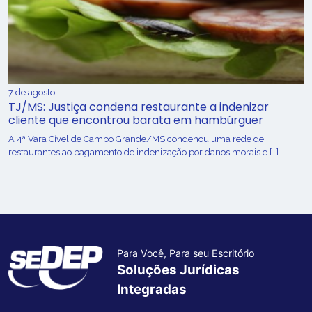
7 de agosto
TJ/MS: Justiça condena restaurante a indenizar
cliente que encontrou barata em hambúrguer
A 4ª Vara Cível de Campo Grande/MS condenou uma rede de
restaurantes ao pagamento de indenização por danos morais e […]
Para Você, Para seu Escritório
Soluções Jurídicas
Integradas