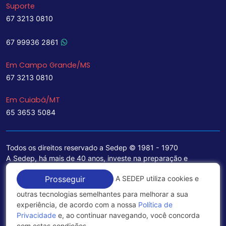
Suporte
67 3213 0810
67 99936 2861
Em Campo Grande/MS
67 3213 0810
Em Cuiabá/MT
65 3653 5084
Todos os direitos reservado a Sedep © 1981 - 1970
A Sedep, há mais de 40 anos, investe na preparação e
treinamento de funcionários e na aquisição de tecnologia de
A SEDEP utiliza cookies e
Prosseguir
ponta para a ampliação de seu portfólio de serviços voltados
para a área jurídica, que contemplam informações seguras e
outras tecnologias semelhantes para melhorar a sua
excelentes soluções empresariais.
experiência, de acordo com a nossa
Política de
Privacidade
e, ao continuar navegando, você concorda
Política de Privacidade
com estas condições.