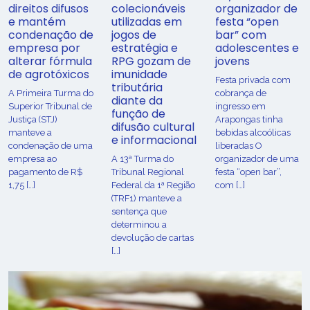
direitos difusos
colecionáveis
organizador de
e mantém
utilizadas em
festa “open
condenação de
jogos de
bar” com
empresa por
estratégia e
adolescentes e
alterar fórmula
RPG gozam de
jovens
de agrotóxicos
imunidade
Festa privada com
tributária
​A Primeira Turma do
cobrança de
diante da
Superior Tribunal de
ingresso em
função de
Justiça (STJ)
Arapongas tinha
difusão cultural
manteve a
bebidas alcoólicas
e informacional
condenação de uma
liberadas O
empresa ao
A 13ª Turma do
organizador de uma
pagamento de R$
Tribunal Regional
festa “open bar”,
1,75 […]
Federal da 1ª Região
com […]
(TRF1) manteve a
sentença que
determinou a
devolução de cartas
[…]