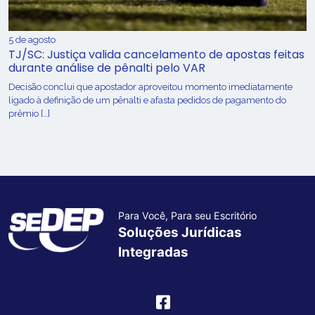
5 de agosto
TJ/SC: Justiça valida cancelamento de apostas feitas
durante análise de pênalti pelo VAR
Decisão conclui que apostador aproveitou momento imediatamente
ligado à definição de um pênalti e afasta pedidos de pagamento do
prêmio […]
Para Você, Para seu Escritório
Soluções Jurídicas
Integradas