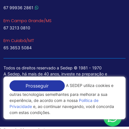
67 99936 2861
Em Campo Grande/MS
67 3213 0810
Em Cuiabá/MT
65 3653 5084
Todos os direitos reservado a Sedep © 1981 - 1970
A Sedep, há mais de 40 anos, investe na preparação e
treinamento de funcionários e na aquisição de tecnologia de
A SEDEP utiliza cookies e
Prosseguir
ponta para a ampliação de seu portfólio de serviços voltados
para a área jurídica, que contemplam informações seguras e
outras tecnologias semelhantes para melhorar a sua
excelentes soluções empresariais.
experiência, de acordo com a nossa
Política de
Privacidade
e, ao continuar navegando, você concorda
Política de Privacidade
com estas condições.