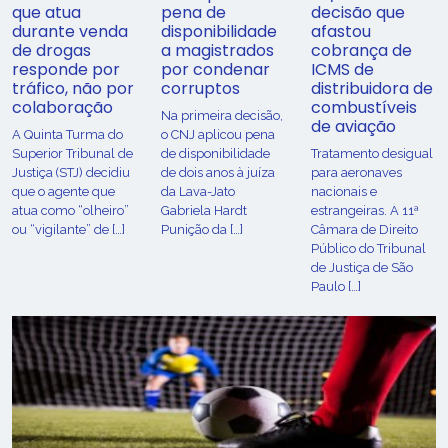
que atua
pena de
decisão que
durante venda
disponibilidade
afastou
de drogas
a magistrados
cobrança de
responde por
por condenar
ICMS de
tráfico, não por
corruptos
distribuidora de
colaboração
combustíveis
Na primeira decisão,
de aviação
A Quinta Turma do
o CNJ aplicou pena
Superior Tribunal de
de disponibilidade
Tratamento desigual
Justiça (STJ) decidiu
de dois anos à juíza
para aeronaves
que o agente que
da Lava-Jato
nacionais e
atua como “olheiro”
Gabriela Hardt
estrangeiras. A 11ª
ou “vigilante” de […]
Punição da […]
Câmara de Direito
Público do Tribunal
de Justiça de São
Paulo […]