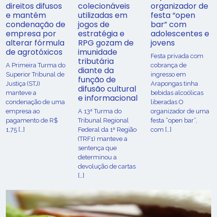
direitos difusos
colecionáveis
organizador de
e mantém
utilizadas em
festa “open
condenação de
jogos de
bar” com
empresa por
estratégia e
adolescentes e
alterar fórmula
RPG gozam de
jovens
de agrotóxicos
imunidade
Festa privada com
tributária
​A Primeira Turma do
cobrança de
diante da
Superior Tribunal de
ingresso em
função de
Justiça (STJ)
Arapongas tinha
difusão cultural
manteve a
bebidas alcoólicas
e informacional
condenação de uma
liberadas O
empresa ao
A 13ª Turma do
organizador de uma
pagamento de R$
Tribunal Regional
festa “open bar”,
1,75 […]
Federal da 1ª Região
com […]
(TRF1) manteve a
sentença que
determinou a
devolução de cartas
[…]