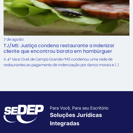
7 de agosto
TJ/MS: Justiça condena restaurante a indenizar
cliente que encontrou barata em hambúrguer
A 4ª Vara Cível de Campo Grande/MS condenou uma rede de
restaurantes ao pagamento de indenização por danos morais e […]
Para Você, Para seu Escritório
Soluções Jurídicas
Integradas