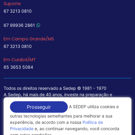
Suporte
67 3213 0810
67 99936 2861
Em Campo Grande/MS
67 3213 0810
Em Cuiabá/MT
65 3653 5084
Todos os direitos reservado a Sedep © 1981 - 1970
A Sedep, há mais de 40 anos, investe na preparação e
treinamento de funcionários e na aquisição de tecnologia de
A SEDEP utiliza cookies e
Prosseguir
ponta para a ampliação de seu portfólio de serviços voltados
para a área jurídica, que contemplam informações seguras e
outras tecnologias semelhantes para melhorar a sua
excelentes soluções empresariais.
experiência, de acordo com a nossa
Política de
Privacidade
e, ao continuar navegando, você concorda
Política de Privacidade
com estas condições.