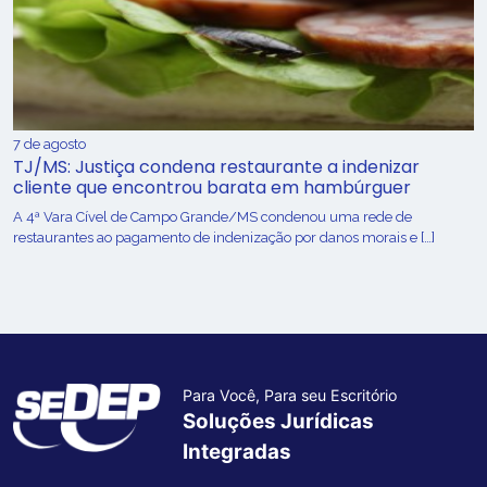
7 de agosto
TJ/MS: Justiça condena restaurante a indenizar
cliente que encontrou barata em hambúrguer
A 4ª Vara Cível de Campo Grande/MS condenou uma rede de
restaurantes ao pagamento de indenização por danos morais e […]
Para Você, Para seu Escritório
Soluções Jurídicas
Integradas