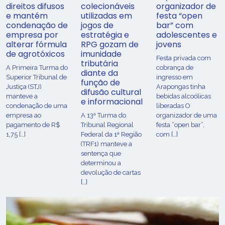
direitos difusos
colecionáveis
organizador de
e mantém
utilizadas em
festa “open
condenação de
jogos de
bar” com
empresa por
estratégia e
adolescentes e
alterar fórmula
RPG gozam de
jovens
de agrotóxicos
imunidade
Festa privada com
tributária
​A Primeira Turma do
cobrança de
diante da
Superior Tribunal de
ingresso em
função de
Justiça (STJ)
Arapongas tinha
difusão cultural
manteve a
bebidas alcoólicas
e informacional
condenação de uma
liberadas O
empresa ao
A 13ª Turma do
organizador de uma
pagamento de R$
Tribunal Regional
festa “open bar”,
1,75 […]
Federal da 1ª Região
com […]
(TRF1) manteve a
sentença que
determinou a
devolução de cartas
[…]