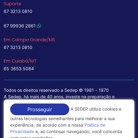
Suporte
67 3213 0810
67 99936 2861
Em Campo Grande/MS
67 3213 0810
Em Cuiabá/MT
65 3653 5084
Todos os direitos reservado a Sedep © 1981 - 1970
A Sedep, há mais de 40 anos, investe na preparação e
treinamento de funcionários e na aquisição de tecnologia de
A SEDEP utiliza cookies e
Prosseguir
ponta para a ampliação de seu portfólio de serviços voltados
para a área jurídica, que contemplam informações seguras e
outras tecnologias semelhantes para melhorar a sua
excelentes soluções empresariais.
experiência, de acordo com a nossa
Política de
Privacidade
e, ao continuar navegando, você concorda
Política de Privacidade
com estas condições.