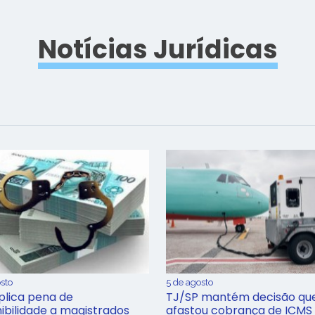
Notícias Jurídicas
sto
5 de agosto
plica pena de
TJ/SP mantém decisão qu
ibilidade a magistrados
afastou cobrança de ICMS