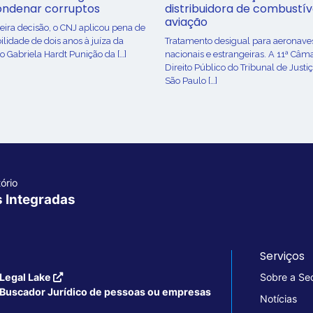
ondenar corruptos
distribuidora de combustív
aviação
ira decisão, o CNJ aplicou pena de
ilidade de dois anos à juíza da
Tratamento desigual para aeronave
o Gabriela Hardt Punição da […]
nacionais e estrangeiras. A 11ª Câm
Direito Público do Tribunal de Justi
São Paulo […]
ório
s Integradas
Serviços
Legal Lake
Sobre a Se
Buscador Jurídico de pessoas ou empresas
Notícias