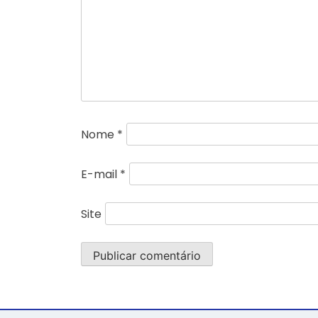
Nome
*
E-mail
*
Site