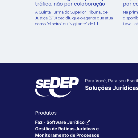
tráfico, não por colaboração
por c
A Quinta Turma do Superior Tribunal de
Na prime
Justiça (STJ) decidiu que o agente que atua
disponib
como “olheiro” ou “vigilante” de […]
Lava-Jat
Para Você, Para seu Escrit
Soluções Jurídica
Produtos
Faz - Software Jurídico
Gestão de Rotinas Jurídicas e
Monitoramento de Processos