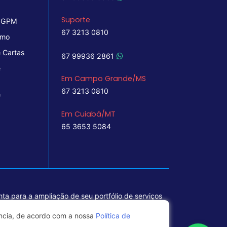
Suporte
 IGPM
67 3213 0810
imo
 Cartas
67 99936 2861
e
Em Campo Grande/MS
67 3213 0810
e
Em Cuiabá/MT
65 3653 5084
ta para a ampliação de seu portfólio de serviços
ência, de acordo com a nossa
Política de