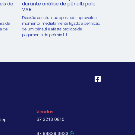
eis de
durante análise de pênalti pelo
VAR
s
Decisão conclui que apostador aproveitou
ara de
momento imediatamente ligado à definição
ça de
de um pênalti e afasta pedidos de
pagamento do prêmio […]
Vendas
67 3213 0810
dep
67 99839 3633