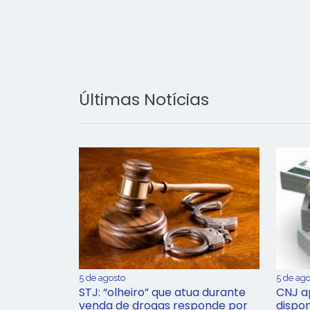
Últimas Notícias
5 de agosto
5 de ago
STJ: “olheiro” que atua durante
CNJ a
venda de drogas responde por
dispon