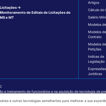
Artigos
Licitações
Cálculo do
Monitoramento de Editais de Licitações do
Salário Mín
MS e MT
Modelos de
Modelos d
Contrato
Modelos d
Petições
Indices de
Legislação
Expressões
Jurídicas
70
o e treinamento de funcionários e na aquisição de tecnologia de pon
ormações seguras e excelentes soluções empresariais.
ookies e outras tecnologias semelhantes para melhorar a sua experi