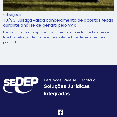
5 de agosto
TJ/SC: Justiça valida cancelamento de apostas feitas
durante análise de pênalti pelo VAR
Decisão conclui que apostador aproveitou momento imediatamente
ligado à definição de um pênalti e afasta pedidos de pagamento do
prêmio […]
Para Você, Para seu Escritório
Soluções Jurídicas
Integradas