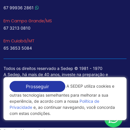
67 99936 2861
Em Campo Grande/MS
67 3213 0810
Em Cuiabá/MT
65 3653 5084
Todos os direitos reservado a Sedep © 1981 - 1970
A Sedep, há mais de 40 anos, investe na preparação e
treinamento de funcionários e na aquisição de tecnologia de
A SEDEP utiliza cookies e
Prosseguir
ponta para a ampliação de seu portfólio de serviços voltados
para a área jurídica, que contemplam informações seguras e
outras tecnologias semelhantes para melhorar a sua
excelentes soluções empresariais.
experiência, de acordo com a nossa
Política de
Privacidade
e, ao continuar navegando, você concorda
Política de Privacidade
com estas condições.