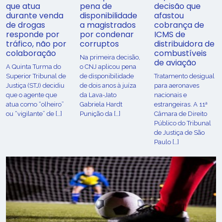
que atua
pena de
decisão que
durante venda
disponibilidade
afastou
de drogas
a magistrados
cobrança de
responde por
por condenar
ICMS de
tráfico, não por
corruptos
distribuidora de
colaboração
combustíveis
Na primeira decisão,
de aviação
A Quinta Turma do
o CNJ aplicou pena
Superior Tribunal de
de disponibilidade
Tratamento desigual
Justiça (STJ) decidiu
de dois anos à juíza
para aeronaves
que o agente que
da Lava-Jato
nacionais e
atua como “olheiro”
Gabriela Hardt
estrangeiras. A 11ª
ou “vigilante” de […]
Punição da […]
Câmara de Direito
Público do Tribunal
de Justiça de São
Paulo […]