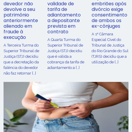
devedor não
validade de
embriões após
devolve a seu
tarifa de
divórcio exige
patrimônio
adiantamento
consentimento
anteriormente
a depositante
de ambos os
alienado em
prevista em
ex-cônjuges
fraude à
contrato
A 1ª Câmara
execução
A Quarta Turma do
Especial Cível do
A Terceira Turma do
Superior Tribunal de
Tribunal de Justiça
Superior Tribunal de
Justiça (STJ) decidiu
do Rio Grande do Sul
Justiça (STJ) decidiu
que é válida a
(TJRS) decidiu que a
que a decretação da
cobrança da tarifa de
utilização de […]
falência do devedor
adiantamento a […]
não faz retornar […]