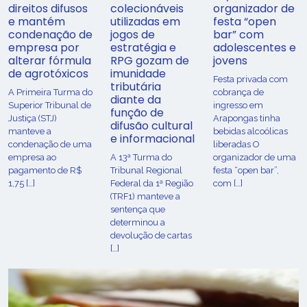
direitos difusos
colecionáveis
organizador de
e mantém
utilizadas em
festa “open
condenação de
jogos de
bar” com
empresa por
estratégia e
adolescentes e
alterar fórmula
RPG gozam de
jovens
de agrotóxicos
imunidade
Festa privada com
tributária
​A Primeira Turma do
cobrança de
diante da
Superior Tribunal de
ingresso em
função de
Justiça (STJ)
Arapongas tinha
difusão cultural
manteve a
bebidas alcoólicas
e informacional
condenação de uma
liberadas O
empresa ao
A 13ª Turma do
organizador de uma
pagamento de R$
Tribunal Regional
festa “open bar”,
1,75 […]
Federal da 1ª Região
com […]
(TRF1) manteve a
sentença que
determinou a
devolução de cartas
[…]