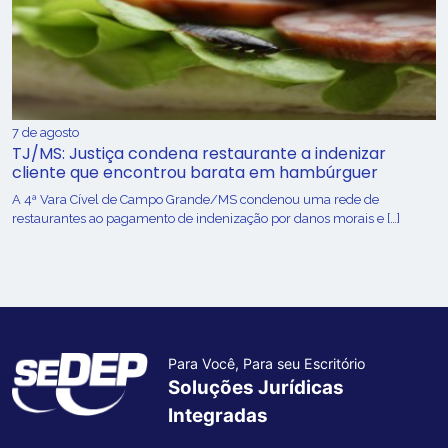
7 de agosto
TJ/MS: Justiça condena restaurante a indenizar
cliente que encontrou barata em hambúrguer
A 4ª Vara Cível de Campo Grande/MS condenou uma rede de
restaurantes ao pagamento de indenização por danos morais e […]
Para Você, Para seu Escritório
Soluções Jurídicas
Integradas