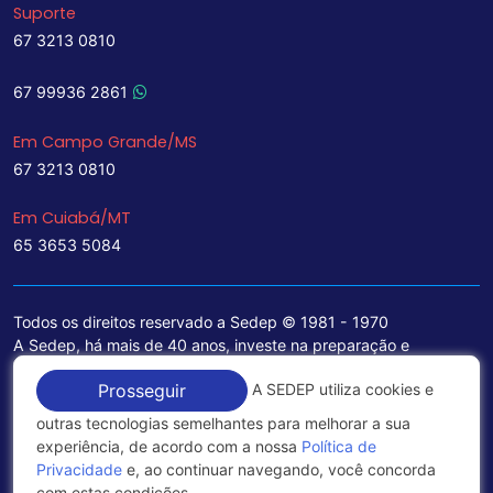
Suporte
67 3213 0810
67 99936 2861
Em Campo Grande/MS
67 3213 0810
Em Cuiabá/MT
65 3653 5084
Todos os direitos reservado a Sedep © 1981 - 1970
A Sedep, há mais de 40 anos, investe na preparação e
treinamento de funcionários e na aquisição de tecnologia de
A SEDEP utiliza cookies e
Prosseguir
ponta para a ampliação de seu portfólio de serviços voltados
para a área jurídica, que contemplam informações seguras e
outras tecnologias semelhantes para melhorar a sua
excelentes soluções empresariais.
experiência, de acordo com a nossa
Política de
Privacidade
e, ao continuar navegando, você concorda
Política de Privacidade
com estas condições.