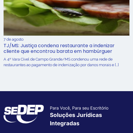
7 de agosto
TJ/MS: Justiça condena restaurante a indenizar
cliente que encontrou barata em hambúrguer
A 4ª Vara Cível de Campo Grande/MS condenou uma rede de
restaurantes ao pagamento de indenização por danos morais e […]
Para Você, Para seu Escritório
Soluções Jurídicas
Integradas