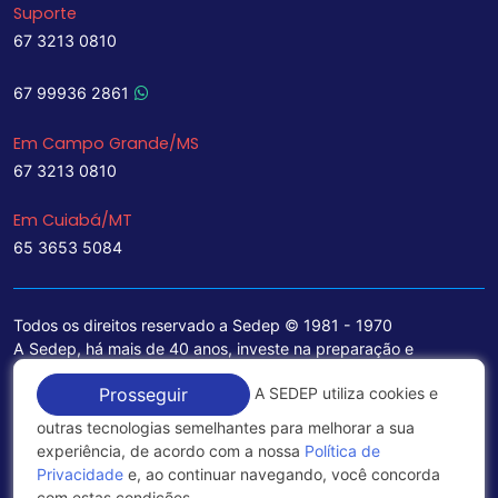
Suporte
67 3213 0810
67 99936 2861
Em Campo Grande/MS
67 3213 0810
Em Cuiabá/MT
65 3653 5084
Todos os direitos reservado a Sedep © 1981 - 1970
A Sedep, há mais de 40 anos, investe na preparação e
treinamento de funcionários e na aquisição de tecnologia de
A SEDEP utiliza cookies e
Prosseguir
ponta para a ampliação de seu portfólio de serviços voltados
para a área jurídica, que contemplam informações seguras e
outras tecnologias semelhantes para melhorar a sua
excelentes soluções empresariais.
experiência, de acordo com a nossa
Política de
Privacidade
e, ao continuar navegando, você concorda
Política de Privacidade
com estas condições.