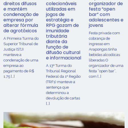
direitos difusos
colecionáveis
organizador de
e mantém
utilizadas em
festa “open
condenação de
jogos de
bar” com
empresa por
estratégia e
adolescentes e
alterar fórmula
RPG gozam de
jovens
de agrotóxicos
imunidade
Festa privada com
tributária
​A Primeira Turma do
cobrança de
diante da
Superior Tribunal de
ingresso em
função de
Justiça (STJ)
Arapongas tinha
difusão cultural
manteve a
bebidas alcoólicas
e informacional
condenação de uma
liberadas O
empresa ao
A 13ª Turma do
organizador de uma
pagamento de R$
Tribunal Regional
festa “open bar”,
1,75 […]
Federal da 1ª Região
com […]
(TRF1) manteve a
sentença que
determinou a
devolução de cartas
[…]