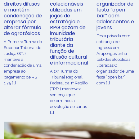
direitos difusos
colecionáveis
organizador de
e mantém
utilizadas em
festa “open
condenação de
jogos de
bar” com
empresa por
estratégia e
adolescentes e
alterar fórmula
RPG gozam de
jovens
de agrotóxicos
imunidade
Festa privada com
tributária
​A Primeira Turma do
cobrança de
diante da
Superior Tribunal de
ingresso em
função de
Justiça (STJ)
Arapongas tinha
difusão cultural
manteve a
bebidas alcoólicas
e informacional
condenação de uma
liberadas O
empresa ao
A 13ª Turma do
organizador de uma
pagamento de R$
Tribunal Regional
festa “open bar”,
1,75 […]
Federal da 1ª Região
com […]
(TRF1) manteve a
sentença que
determinou a
devolução de cartas
[…]