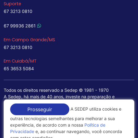
Suporte
67 3213 0810
67 99936 2861
Em Campo Grande/MS
67 3213 0810
Em Cuiabá/MT
65 3653 5084
Todos os direitos reservado a Sedep © 1981 - 1970
A Sedep, há mais de 40 anos, investe na preparação e
treinamento de funcionários e na aquisição de tecnologia de
A SEDEP utiliza cookies e
Prosseguir
ponta para a ampliação de seu portfólio de serviços voltados
para a área jurídica, que contemplam informações seguras e
outras tecnologias semelhantes para melhorar a sua
excelentes soluções empresariais.
experiência, de acordo com a nossa
Política de
Privacidade
e, ao continuar navegando, você concorda
Política de Privacidade
com estas condições.