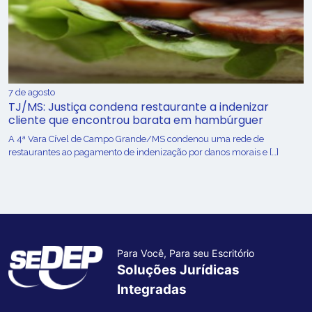
7 de agosto
TJ/MS: Justiça condena restaurante a indenizar
cliente que encontrou barata em hambúrguer
A 4ª Vara Cível de Campo Grande/MS condenou uma rede de
restaurantes ao pagamento de indenização por danos morais e […]
Para Você, Para seu Escritório
Soluções Jurídicas
Integradas