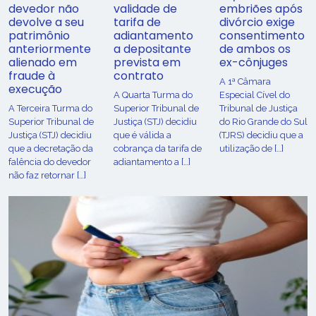
devedor não
validade de
embriões após
devolve a seu
tarifa de
divórcio exige
patrimônio
adiantamento
consentimento
anteriormente
a depositante
de ambos os
alienado em
prevista em
ex-cônjuges
fraude à
contrato
A 1ª Câmara
execução
A Quarta Turma do
Especial Cível do
A Terceira Turma do
Superior Tribunal de
Tribunal de Justiça
Superior Tribunal de
Justiça (STJ) decidiu
do Rio Grande do Sul
Justiça (STJ) decidiu
que é válida a
(TJRS) decidiu que a
que a decretação da
cobrança da tarifa de
utilização de […]
falência do devedor
adiantamento a […]
não faz retornar […]