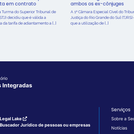
sta em contrato
ambos os ex-cônjuges
a Turma do Superior Tribunal de
A 1ª Câmara Especial Cível do Tribu
(STJ) decidiu que é válida a
Justiça do Rio Grande do Sul (TJRS)
 da tarifa de adiantamento a […]
que a utilização de […]
ório
s Integradas
Serviços
Legal Lake
Sobre a Se
Buscador Jurídico de pessoas ou empresas
Notícias