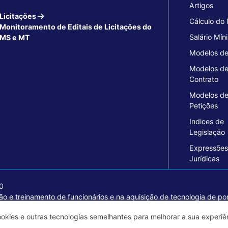
Artigos
Licitações
Cálculo do
Monitoramento de Editais de Licitações do
Salário Mín
MS e MT
Modelos de
Modelos d
Contrato
Modelos d
Petições
Indices de
Legislação
Expressões
Jurídicas
70
o e treinamento de funcionários e na aquisição de tecnologia de pon
ormações seguras e excelentes soluções empresariais.
ookies e outras tecnologias semelhantes para melhorar a sua experi