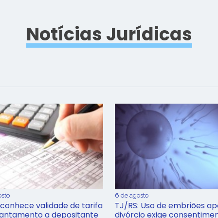
Notícias Jurídicas
osto
6 de agosto
conhece validade de tarifa
TJ/RS: Uso de embriões ap
iantamento a depositante
divórcio exige consentime