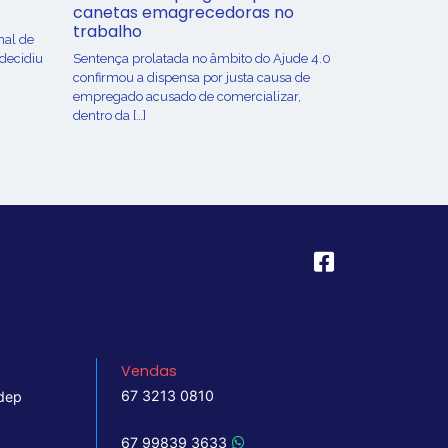
canetas emagrecedoras no
trabalho
nal de
 decidiu
Sentença prolatada no âmbito do Ajude 4.0
confirmou a dispensa por justa causa de
empregado acusado de comercializar,
dentro da […]
Vendas
67 3213 0810
dep
67 99839 3633