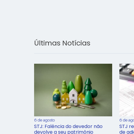
Últimas Notícias
6 de agosto
6 de ag
STJ: Falência do devedor não
STJ re
devolve a seu patrimônio
de ad