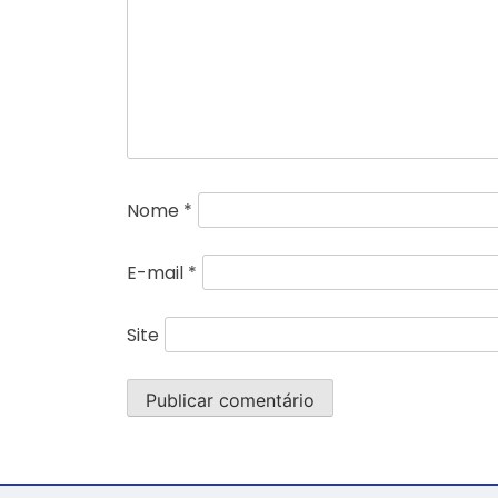
Nome
*
E-mail
*
Site