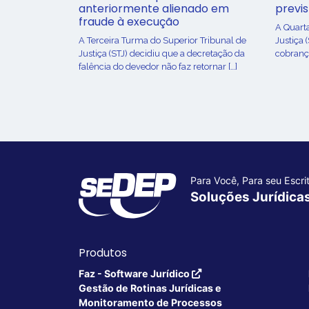
anteriormente alienado em
previ
fraude à execução
A Quart
A Terceira Turma do Superior Tribunal de
Justiça 
Justiça (STJ) decidiu que a decretação da
cobrança
falência do devedor não faz retornar […]
Para Você, Para seu Escrit
Soluções Jurídica
Produtos
Faz - Software Jurídico
Gestão de Rotinas Jurídicas e
Monitoramento de Processos