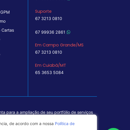
Suporte
 IGPM
67 3213 0810
imo
 Cartas
67 99936 2861
e
Em Campo Grande/MS
67 3213 0810
e
Em Cuiabá/MT
65 3653 5084
ta para a ampliação de seu portfólio de serviços
ência, de acordo com a nossa
Política de