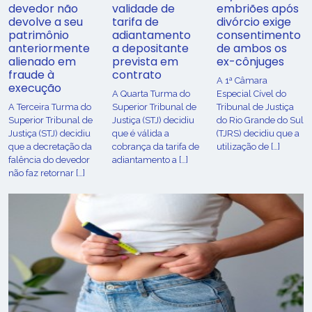
devedor não
validade de
embriões após
devolve a seu
tarifa de
divórcio exige
patrimônio
adiantamento
consentimento
anteriormente
a depositante
de ambos os
alienado em
prevista em
ex-cônjuges
fraude à
contrato
A 1ª Câmara
execução
A Quarta Turma do
Especial Cível do
A Terceira Turma do
Superior Tribunal de
Tribunal de Justiça
Superior Tribunal de
Justiça (STJ) decidiu
do Rio Grande do Sul
Justiça (STJ) decidiu
que é válida a
(TJRS) decidiu que a
que a decretação da
cobrança da tarifa de
utilização de […]
falência do devedor
adiantamento a […]
não faz retornar […]