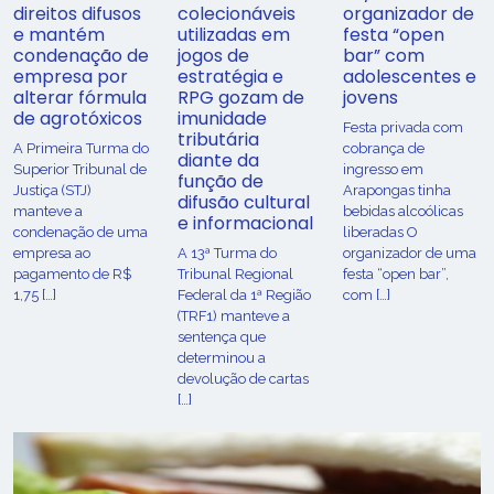
direitos difusos
colecionáveis
organizador de
e mantém
utilizadas em
festa “open
condenação de
jogos de
bar” com
empresa por
estratégia e
adolescentes e
alterar fórmula
RPG gozam de
jovens
de agrotóxicos
imunidade
Festa privada com
tributária
​A Primeira Turma do
cobrança de
diante da
Superior Tribunal de
ingresso em
função de
Justiça (STJ)
Arapongas tinha
difusão cultural
manteve a
bebidas alcoólicas
e informacional
condenação de uma
liberadas O
empresa ao
A 13ª Turma do
organizador de uma
pagamento de R$
Tribunal Regional
festa “open bar”,
1,75 […]
Federal da 1ª Região
com […]
(TRF1) manteve a
sentença que
determinou a
devolução de cartas
[…]