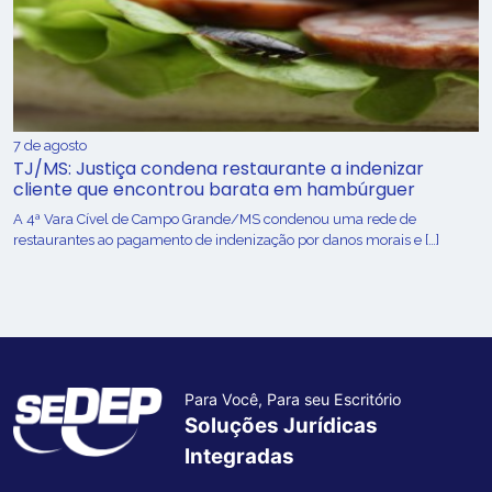
7 de agosto
TJ/MS: Justiça condena restaurante a indenizar
cliente que encontrou barata em hambúrguer
A 4ª Vara Cível de Campo Grande/MS condenou uma rede de
restaurantes ao pagamento de indenização por danos morais e […]
Para Você, Para seu Escritório
Soluções Jurídicas
Integradas