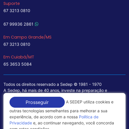
Suporte
67 3213 0810
67 99936 2861
Em Campo Grande/MS
67 3213 0810
Em Cuiabá/MT
65 3653 5084
Todos os direitos reservado a Sedep © 1981 - 1970
A Sedep, há mais de 40 anos, investe na preparação e
treinamento de funcionários e na aquisição de tecnologia de
A SEDEP utiliza cookies e
Prosseguir
ponta para a ampliação de seu portfólio de serviços voltados
para a área jurídica, que contemplam informações seguras e
outras tecnologias semelhantes para melhorar a sua
excelentes soluções empresariais.
experiência, de acordo com a nossa
Política de
Privacidade
e, ao continuar navegando, você concorda
Política de Privacidade
com estas condições.