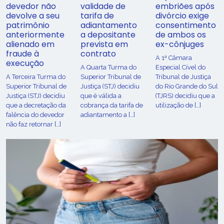
devedor não
validade de
embriões após
devolve a seu
tarifa de
divórcio exige
patrimônio
adiantamento
consentimento
anteriormente
a depositante
de ambos os
alienado em
prevista em
ex-cônjuges
fraude à
contrato
A 1ª Câmara
execução
A Quarta Turma do
Especial Cível do
A Terceira Turma do
Superior Tribunal de
Tribunal de Justiça
Superior Tribunal de
Justiça (STJ) decidiu
do Rio Grande do Sul
Justiça (STJ) decidiu
que é válida a
(TJRS) decidiu que a
que a decretação da
cobrança da tarifa de
utilização de […]
falência do devedor
adiantamento a […]
não faz retornar […]